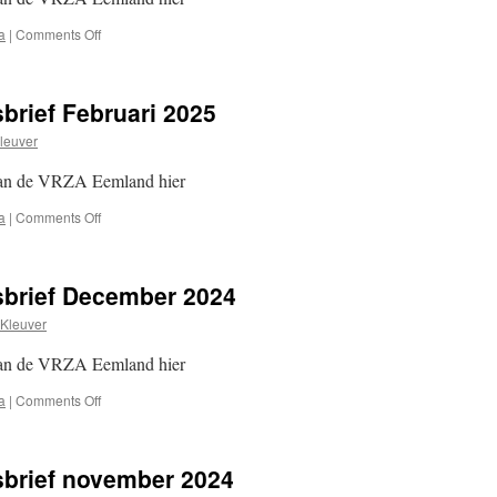
on
a
|
Comments Off
VRZA
Eemland
nieuwsbrief
rief Februari 2025
April
2025
leuver
van de VRZA Eemland hier
on
a
|
Comments Off
VRZA
Eemland
nieuwsbrief
brief December 2024
Februari
2025
Kleuver
van de VRZA Eemland hier
on
a
|
Comments Off
VRZA
Eemland
nieuwsbrief
brief november 2024
December