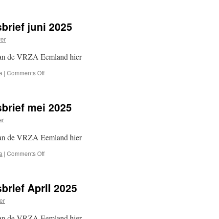
VRZA
Eemland
nieuwsbrief
rief juni 2025
juli
2025
er
van de VRZA Eemland hier
on
a
|
Comments Off
VRZA
Eemland
nieuwsbrief
brief mei 2025
juni
2025
er
van de VRZA Eemland hier
on
a
|
Comments Off
VRZA
Eemland
nieuwsbrief
rief April 2025
mei
2025
er
van de VRZA Eemland hier