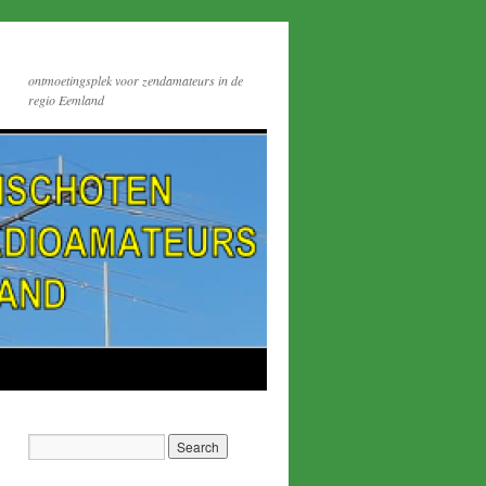
ontmoetingsplek voor zendamateurs in de
regio Eemland