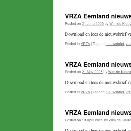
VRZA Eemland nieuwsb
Posted on
21 June 2025
by
Wim de Kleuv
Download en lees de nieuwsbrief 
Posted in
VRZA
|
Tagged
nieuwsbrief
,
vrz
VRZA Eemland nieuws
Posted on
21 May 2025
by
Wim de Kleuv
Download en lees de nieuwsbrief 
Posted in
VRZA
|
Tagged
nieuwsbrief
,
vrz
VRZA Eemland nieuwsb
Posted on
19 April 2025
by
Wim de Kleuv
Download en lees de nieuwsbrief 