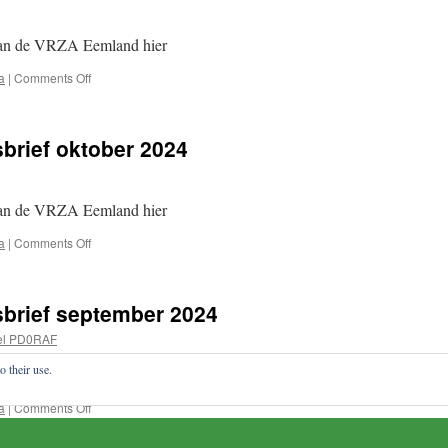
2024
van de VRZA Eemland hier
on
a
|
Comments Off
VRZA
Eemland
nieuwsbrief
rief oktober 2024
november
2024
van de VRZA Eemland hier
on
a
|
Comments Off
VRZA
Eemland
nieuwsbrief
brief september 2024
oktober
2024
el PD0RAF
o their use.
van de VRZA Eemland hier
on
a
|
Comments Off
VRZA
Eemland