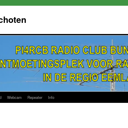
choten
d
Webcam
Repeater
Info