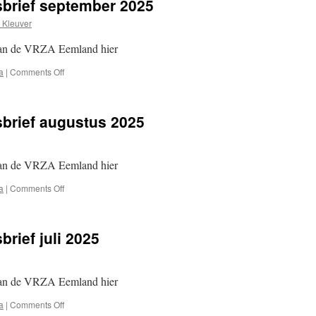
brief september 2025
 Kleuver
van de VRZA Eemland hier
on
a
|
Comments Off
VRZA
Eemland
nieuwsbrief
brief augustus 2025
september
2025
van de VRZA Eemland hier
on
a
|
Comments Off
VRZA
Eemland
nieuwsbrief
rief juli 2025
augustus
2025
van de VRZA Eemland hier
on
a
|
Comments Off