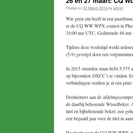
26 en 27 maart: CQ W
Posted on
20 March 2016
by
admin
Wie geen zin heeft in een paasbrun
er de CQ WW WPX contest in Phone
24:00 uur UTC. Gedurende 48 uur za
Tijdens deze wedstrijd werkt iedere
(5-9) gevolgd door een volgnummer.
In 2015 stuurden maar liefst 5.575 a
op bijzondere DXCC’s te vinden. 
verbindingen verdien je al een pun
Deelnemers aan de afdelingscompeti
de daarbij behorende Wisselbeker. 
titel en bijbehorende beker; een ge
een bepaald jaar voor de titel in a
De regels voor de CQ WW WPX zijn 