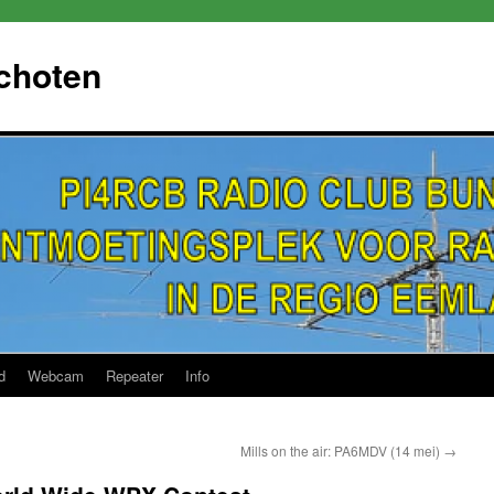
choten
d
Webcam
Repeater
Info
Mills on the air: PA6MDV (14 mei)
→