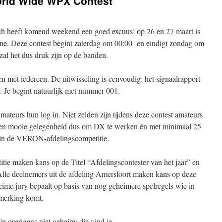
orld Wide WPX Contest
ch heeft komend weekend een goed excuus: op 26 en 27 maart is
. Deze contest begint zaterdag om 00:00 en eindigt zondag om
l het dus druk zijn op de banden.
en met iedereen. De uitwisseling is eenvoudig: het signaalrapport
 Je begint natuurlijk met nummer 001.
mateurs hun log in. Niet zelden zijn tijdens deze contest amateurs
Een mooie gelegenheid dus om DX te werken én met minimaal 25
t in de VERON-afdelingscompetitie.
tie maken kans op de Titel “Afdelingscontester van het jaar” en
Alle deelnemers uit de afdeling Amersfoort maken kans op deze
heime jury bepaalt op basis van nog geheimere spelregels wie in
anmerking komt.
overigens niet geheim: die vind je