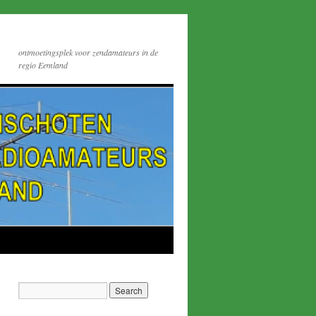
ontmoetingsplek voor zendamateurs in de
regio Eemland