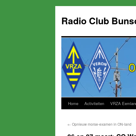
Skip
to
Radio Club Buns
content
Home
Activiteiten
VRZA Eemlan
←
Opnieuw morse-examen in ON-land