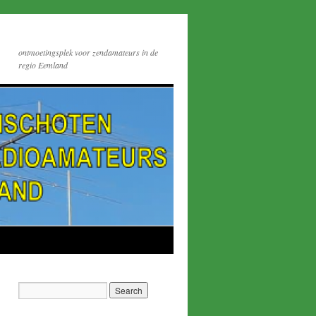
ontmoetingsplek voor zendamateurs in de
regio Eemland