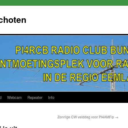
choten
d
Webcam
Repeater
Info
Zonnige CW velddag voor PI4AMF/p
→