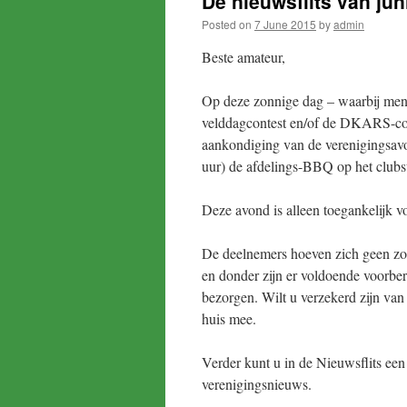
De nieuwsflits van juni
Posted on
7 June 2015
by
admin
Beste amateur,
Op deze zonnige dag – waarbij men
velddagcontest en/of de DKARS-co
aankondiging van de verenigingsavon
uur) de afdelings-BBQ op het clu
Deze avond is alleen toegankelijk
De deelnemers hoeven zich geen zorg
en donder zijn er voldoende voorbe
bezorgen. Wilt u verzekerd zijn van
huis mee.
Verder kunt u in de Nieuwsflits een
verenigingsnieuws.