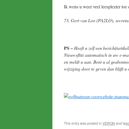
Ik wens u weer veel leesplezier toe e
73, Gert van Loo (PA2LO), secret
PS –
Heeft u zelf een bericht/artike
Nieuwsflits automatisch in uw e-m
en meldt u aan. Bent u al geabonnee
wijziging door te geven dan blijft u
This entry was posted in
VERON
and tag