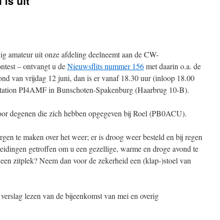
 is uit
ig amateur uit onze afdeling deelneemt aan de CW-
ntest – ontvangt u de
Nieuwsflits nummer 156
met daarin o.a. de
d van vrijdag 12 juni, dan is er vanaf 18.30 uur (inloop 18.00
bstation PI4AMF in Bunschoten-Spakenburg (Haarbrug 10-B).
 voor degenen die zich hebben opgegeven bij Roel (PB0ACU).
en te maken over het weer; er is droog weer besteld en bij regen
reidingen getroffen om u een gezellige, warme en droge avond te
 een zitplek? Neem dan voor de zekerheid een (klap-)stoel van
 verslag lezen van de bijeenkomst van mei en overig