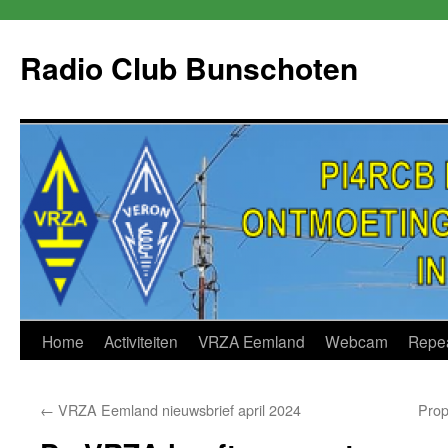
Skip
to
Radio Club Bunschoten
content
Home
Activiteiten
VRZA Eemland
Webcam
Repe
←
VRZA Eemland nieuwsbrief april 2024
Prop