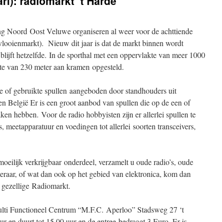
ri): radiomarkt ‘t Harde
 Noord Oost Veluwe organiseren al weer voor de achttiende
vlooienmarkt). Nieuw dit jaar is dat de markt binnen wordt
lijft hetzelfde. In de sporthal met een oppervlakte van meer 1000
ngte van 230 meter aan kramen opgesteld.
of gebruikte spullen aangeboden door standhouders uit
n België Er is een groot aanbod van spullen die op de een of
en hebben. Voor de radio hobbyisten zijn er allerlei spullen te
 meetapparatuur en voedingen tot allerlei soorten transceivers,
oeilijk verkrijgbaar onderdeel, verzamelt u oude radio’s, oude
eraar, of wat dan ook op het gebied van elektronica, kom dan
 gezellige Radiomarkt.
lti Functioneel Centrum “M.F.C. Aperloo” Stadsweg 27 ‘t
 en duurt tot 15.00 uur en de entree bedraagt 3 Euro. Er is