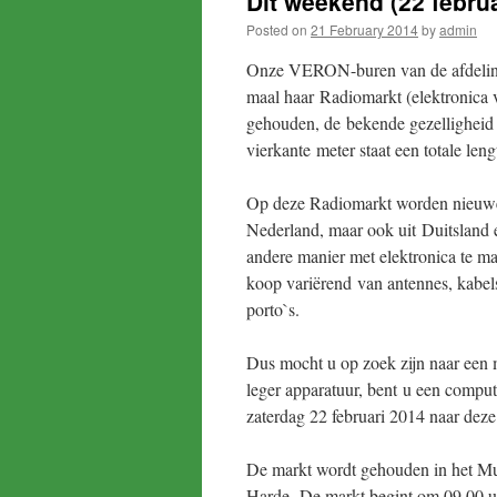
Dit weekend (22 februa
Posted on
21 February 2014
by
admin
Onze VERON-buren van de afdeling
maal haar Radiomarkt (elektronica 
gehouden, de bekende gezelligheid b
vierkante meter staat een totale le
Op deze Radiomarkt worden nieuwe 
Nederland, maar ook uit Duitsland e
andere manier met elektronica te mak
koop variërend van antennes, kabels,
porto`s.
Dus mocht u op zoek zijn naar een m
leger apparatuur, bent u een comput
zaterdag 22 februari 2014 naar deze
De markt wordt gehouden in het Mu
Harde. De markt begint om 09.00 uur