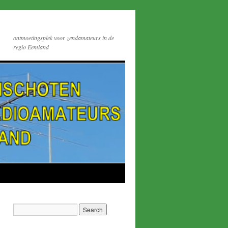
ontmoetingsplek voor zendamateurs in de
regio Eemland