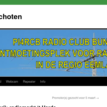
choten
d
Webcam
Repeater
Info
Promotor(s) gezocht voor 5 maart
→