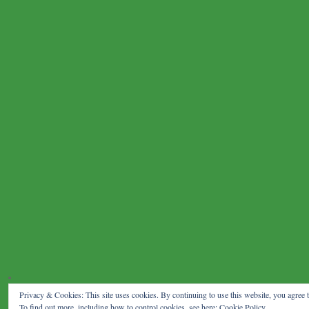
Privacy & Cookies: This site uses cookies. By continuing to use this website, you agree t
To find out more, including how to control cookies, see here:
Cookie Policy