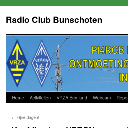
Skip
to
Radio Club Bunschoten
content
Home
Activiteiten
VRZA Eemland
Webcam
Repe
←
Fijne dagen!