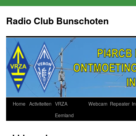
Skip
to
Radio Club Bunschoten
content
Home
Activiteiten
VRZA
Webcam
Repeater
In
Eemland