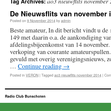
ao3 nieuwflits november
Tag Archives:
De Nieuwsflits van november i
Posted on
9 November 2014
by
admin
Beste amateur, In dit bericht vindt u d
149 met daarin o.a. de aankondiging va
afdelingsbijeenkomst van 14 november. 
verkoping van courante amateurspullen.
gevuld met overig verenigingsnieuws, z
…
Continue reading
→
Posted in
VERON
|
Tagged
ao3 nieuwflits november 2014
|
Com
Radio Club Bunschoten