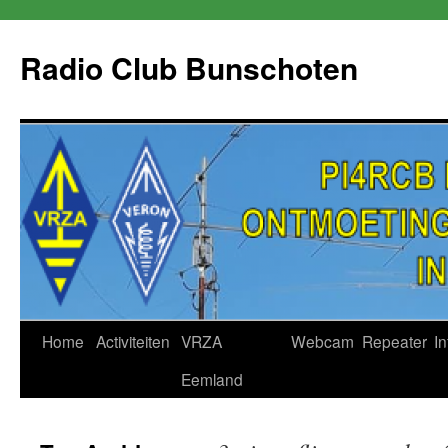
Skip
to
Radio Club Bunschoten
content
Home
Activiteiten
VRZA
Webcam
Repeater
In
Eemland