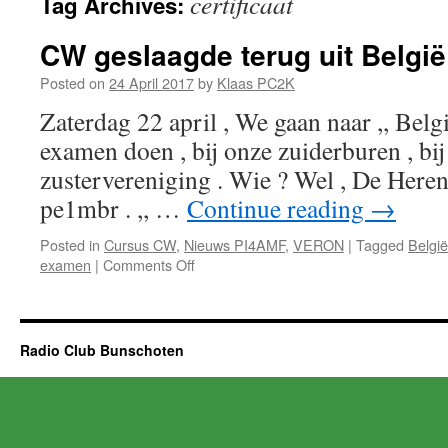
certificaat
Tag Archives:
CW geslaagde terug uit België
Posted on
24 April 2017
by
Klaas PC2K
Zaterdag 22 april , We gaan naar ,, Belg
examen doen , bij onze zuiderburen , bi
zustervereniging . Wie ? Wel , De Heren:
pe1mbr . ,, …
Continue reading
→
Posted in
Cursus CW
,
Nieuws PI4AMF
,
VERON
|
Tagged
België
on
examen
|
Comments Off
CW
geslaagde
terug
uit
Radio Club Bunschoten
België