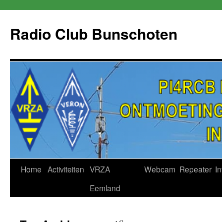
Skip
to
Radio Club Bunschoten
content
Home
Activiteiten
VRZA
Webcam
Repeater
In
Eemland