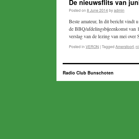
De nieuwsflits van juni
Posted on
8 June 2014
by
admin
Beste amateur, In dit bericht vindt
de BBQ/afdelingsbijeenkomst van 13
verslag van de lezing van mei ov
Posted in
VERON
|
Tagged
Amersfoort
,
n
Radio Club Bunschoten