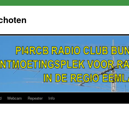
choten
d
Webcam
Repeater
Info