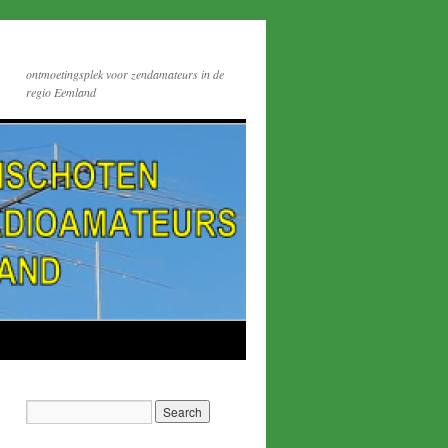
ontmoetingsplek voor zendamateurs in de
regio Eemland