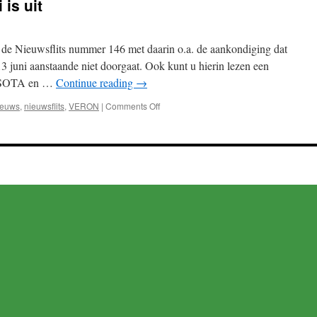
 is uit
 u de Nieuwsflits nummer 146 met daarin o.a. de aankondiging dat
 juni aanstaande niet doorgaat. Ook kunt u hierin lezen een
er SOTA en …
Continue reading
→
on
ieuws
,
nieuwsflits
,
VERON
|
Comments Off
De
nieuwsflits
van
juni
is
uit