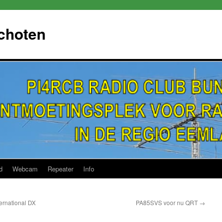
choten
d
Webcam
Repeater
Info
ernational DX
PA85SVS voor nu QRT
→