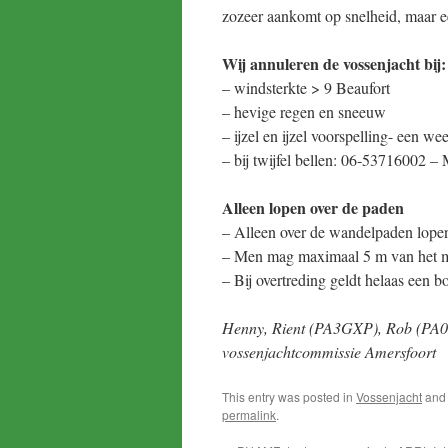
zozeer aankomt op snelheid, maar e
Wij annuleren de vossenjacht bij:
– windsterkte > 9 Beaufort
– hevige regen en sneeuw
– ijzel en ijzel voorspelling- een we
– bij twijfel bellen: 06-53716002
Alleen lopen over de paden
– Alleen over de wandelpaden lope
– Men mag maximaal 5 m van het mi
– Bij overtreding geldt helaas een 
Henny, Rient (PA3GXP), Rob (PA
vossenjachtcommissie Amersfoort
This entry was posted in
Vossenjacht
and
permalink
.