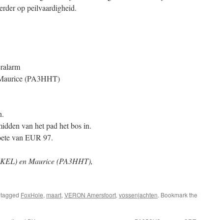
erder op peilvaardigheid.
eralarm
 – Maurice (PA3HHT)
n.
dden van het pad het bos in.
boete van EUR 97.
0KEL) en Maurice (PA3HHT),
 tagged
FoxHole
,
maart
,
VERON Amersfoort
,
vossenjachten
. Bookmark the