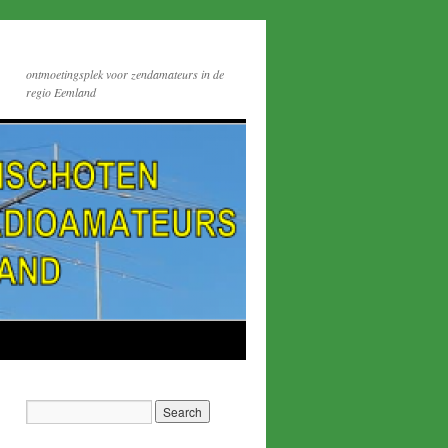
ontmoetingsplek voor zendamateurs in de
regio Eemland