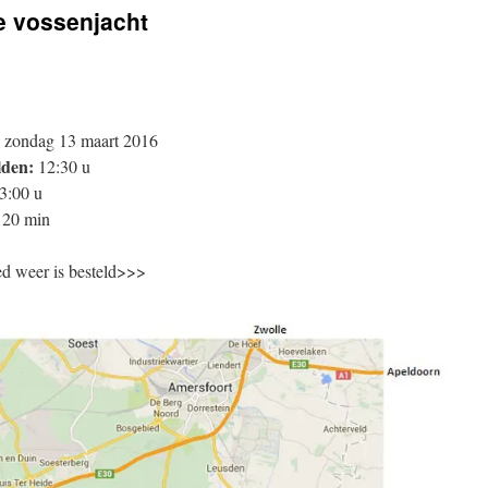
e vossenjacht
zondag 13 maart 2016
den:
12:30 u
3:00 u
20 min
 weer is besteld>>>