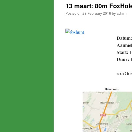
13 maart: 80m FoxHol
Posted on
28 February 2016
by
admin
Datum:
Aanmel
Start:
1
Duur:
1
<<<Goed