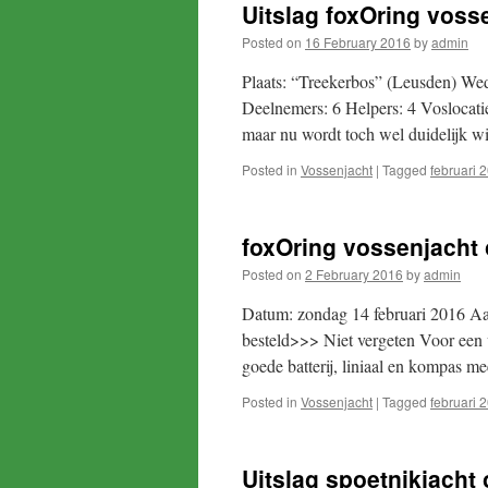
Uitslag foxOring vosse
Posted on
16 February 2016
by
admin
Plaats: “Treekerbos” (Leusden) Wed
Deelnemers: 6 Helpers: 4 Voslocatie
maar nu wordt toch wel duidelijk w
Posted in
Vossenjacht
|
Tagged
februari 
foxOring vossenjacht 
Posted on
2 February 2016
by
admin
Datum: zondag 14 februari 2016 Aa
besteld>>> Niet vergeten Voor een 
goede batterij, liniaal en kompas 
Posted in
Vossenjacht
|
Tagged
februari 
Uitslag spoetnikjacht