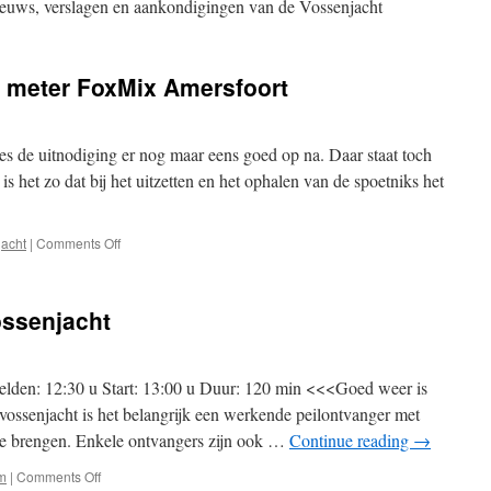
nieuws, verslagen en aankondigingen van de Vossenjacht
2 meter FoxMix Amersfoort
es de uitnodiging er nog maar eens goed op na. Daar staat toch
is het zo dat bij het uitzetten en het ophalen van de spoetniks het
on
acht
|
Comments Off
Vossenjacht:
Uitslag
2
ossenjacht
meter
FoxMix
Amersfoort
den: 12:30 u Start: 13:00 u Duur: 120 min <<<Goed weer is
vossenjacht is het belangrijk een werkende peilontvanger met
mee brengen. Enkele ontvangers zijn ook …
Continue reading
→
on
m
|
Comments Off