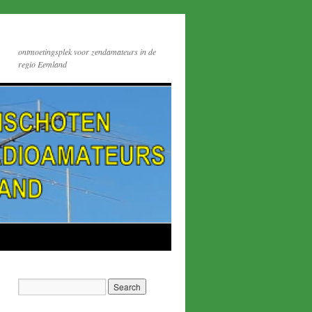
ontmoetingsplek voor zendamateurs in de
regio Eemland