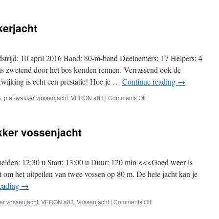
12
juni:
2
kerjacht
m
FoxMix
vossenjacht
strijd: 10 april 2016 Band: 80-m-band Deelnemers: 17 Helpers: 4
ens zwetend door het bos konden rennen. Verrassend ook de
fwijking is echt een prestatie! Hoe je …
Continue reading
→
on
6
,
piet-wakker vossenjacht
,
VERON a03
|
Comments Off
Uitslag
80
m
akker vossenjacht
Piet
Wakkerjacht
lden: 12:30 u Start: 13:00 u Duur: 120 min <<<Goed weer is
 om het uitpeilen van twee vossen op 80 m. De hele jacht kan je
reading
→
on
er vossenjacht
,
VERON a03
,
Vossenjacht
|
Comments Off
10
april: