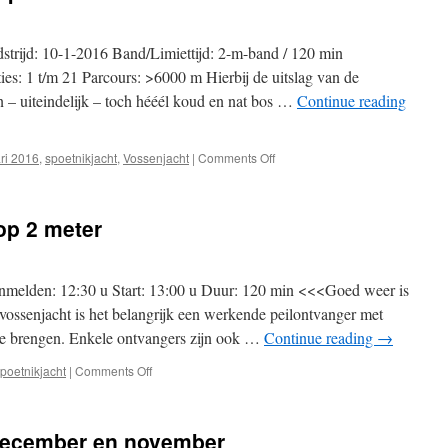
meter
strijd: 10-1-2016 Band/Limiettijd: 2-m-band / 120 min
es: 1 t/m 21 Parcours: >6000 m Hierbij de uitslag van de
 – uiteindelijk – toch hééél koud en nat bos …
Continue reading
on
ri 2016
,
spoetnikjacht
,
Vossenjacht
|
Comments Off
Uitslag
spoetnikjacht
op
op 2 meter
2
meter
melden: 12:30 u Start: 13:00 u Duur: 120 min <<<Goed weer is
vossenjacht is het belangrijk een werkende peilontvanger met
mee brengen. Enkele ontvangers zijn ook …
Continue reading
→
on
poetnikjacht
|
Comments Off
Spoetnikvossenjacht
op
2
december en november
meter