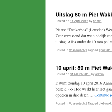
Uitslag 80 m Piet Wak
Posted on
11 April 2016
by
admin
Plaats: “Treekerbos” (Leusden) Wed
Zeer verrassend dat we eindelijk e
uitslag. Alles onder de 10 mm peila
Posted in
Vossenjacht
|
Tagged
april 201
10 april: 80 m Piet W
Posted on
31 March 2016
by
admin
Datum: zondag 10 april 2016 Aanme
besteld>>> Hoe werkt het? Het gaat
opdelen in drie delen …
Continue 
Posted in
Vossenjacht
|
Tagged
piet-wakk