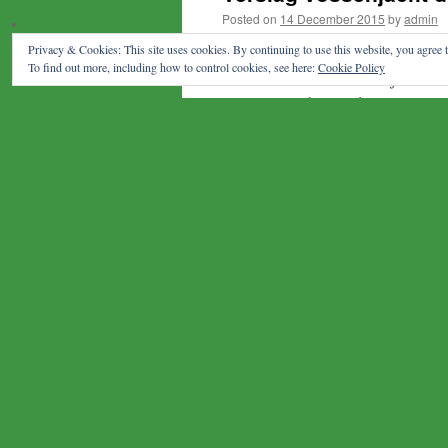
Posted on
14 December 2015
by
admin
Privacy & Cookies: This site uses cookies. By continuing to use this website, you agree t
Gelukkig trok de regen flink zuidel
To find out more, including how to control cookies, see here:
Cookie Policy
wel anders… Het totale traject was 
zonnetje was het goed …
Continue
Radio Club Bunschoten
Posted in
Vossenjacht
|
Tagged
decembe
Piet-Wakker vossenja
Posted on
1 December 2015
by
admin
Datum: zondag 13 december 2015 A
is besteld>>> Niet vergeten Voor ee
goede batterij, liniaal en kompas 
Posted in
Vossenjacht
|
Tagged
80 meter
,
Spoetnik vossenjacht
Posted on
2 November 2015
by
admin