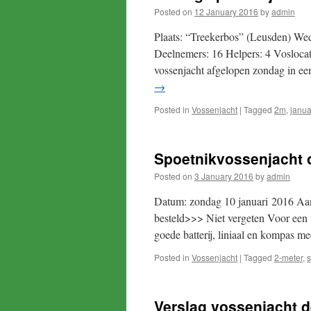
Posted on
12 January 2016
by
admin
Plaats: “Treekerbos” (Leusden) Wed
Deelnemers: 16 Helpers: 4 Voslocati
vossenjacht afgelopen zondag in een
→
Posted in
Vossenjacht
|
Tagged
2m
,
janua
Spoetnikvossenjacht 
Posted on
3 January 2016
by
admin
Datum: zondag 10 januari 2016 Aan
besteld>>> Niet vergeten Voor een 
goede batterij, liniaal en kompas 
Posted in
Vossenjacht
|
Tagged
2-meter
,
s
Verslag vossenjacht 