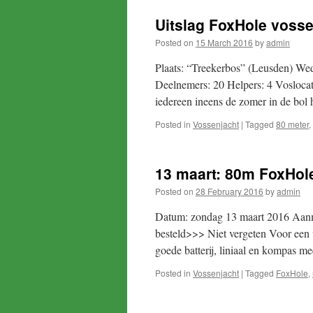
Uitslag FoxHole vosse
Posted on
15 March 2016
by
admin
Plaats: “Treekerbos” (Leusden) Wed
Deelnemers: 20 Helpers: 4 Voslocati
iedereen ineens de zomer in de bol
Posted in
Vossenjacht
|
Tagged
80 meter
,
13 maart: 80m FoxHol
Posted on
28 February 2016
by
admin
Datum: zondag 13 maart 2016 Aanm
besteld>>> Niet vergeten Voor een 
goede batterij, liniaal en kompas 
Posted in
Vossenjacht
|
Tagged
FoxHole
,