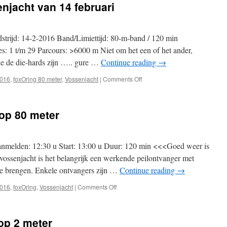
njacht van 14 februari
FoxHole
vossenjacht
strijd: 14-2-2016 Band/Limiettijd: 80-m-band / 120 min
s: 1 t/m 29 Parcours: >6000 m Niet om het een of het ander,
ie de die-hards zijn ….. gure …
Continue reading
→
on
2016
,
foxOring 80 meter
,
Vossenjacht
|
Comments Off
Uitslag
foxOring
vossenjacht
op 80 meter
van
14
februari
nmelden: 12:30 u Start: 13:00 u Duur: 120 min <<<Goed weer is
vossenjacht is het belangrijk een werkende peilontvanger met
mee brengen. Enkele ontvangers zijn …
Continue reading
→
on
2016
,
foxOring
,
Vossenjacht
|
Comments Off
foxOring
vossenjacht
op
 op 2 meter
80