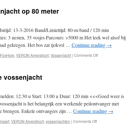
80
njacht op 80 meter
m
Piet
Wakker
vossenjacht
strijd: 13-3-2016 Band/Limiettijd: 80-m-band / 120 min
es: 3 nesten, 35 vosjes Parcours: >5000 m Het leek wel alsof bij
 had gekregen. Het bos zat tjokvol …
Continue reading
→
on
FoxHole
,
VERON Amersfoort
,
Vossenjacht
|
Comments Off
Uitslag
FoxHole
vossenjacht
e vossenjacht
op
80
meter
elden: 12:30 u Start: 13:00 u Duur: 120 min <<<Goed weer is
vossenjacht is het belangrijk een werkende peilontvanger met
mee brengen. Enkele ontvangers zijn …
Continue reading
→
on
maart
,
VERON Amersfoort
,
vossenjachten
|
Comments Off
13
maart:
80m