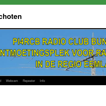
choten
d
Webcam
Repeater
Info