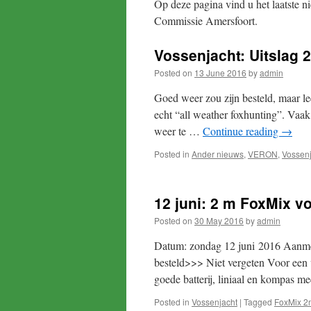
Op deze pagina vind u het laatste 
Commissie Amersfoort.
Vossenjacht: Uitslag 
Posted on
13 June 2016
by
admin
Goed weer zou zijn besteld, maar le
echt “all weather foxhunting”. Vaak 
weer te …
Continue reading
→
Posted in
Ander nieuws
,
VERON
,
Vossenj
12 juni: 2 m FoxMix v
Posted on
30 May 2016
by
admin
Datum: zondag 12 juni 2016 Aanmel
besteld>>> Niet vergeten Voor een 
goede batterij, liniaal en kompas 
Posted in
Vossenjacht
|
Tagged
FoxMix 2