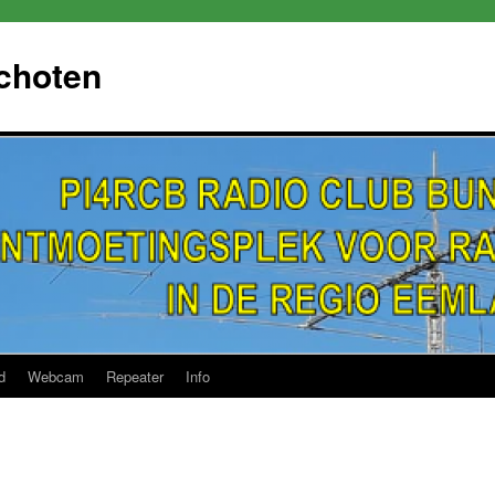
choten
d
Webcam
Repeater
Info