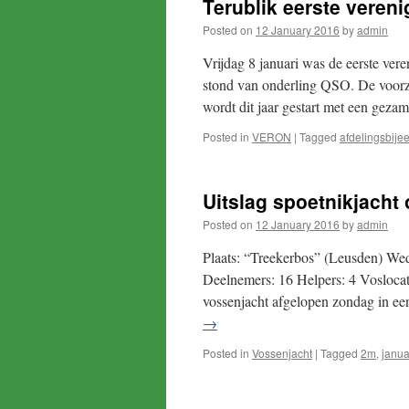
Terublik eerste veren
Posted on
12 January 2016
by
admin
Vrijdag 8 januari was de eerste ver
stond van onderling QSO. De voorzi
wordt dit jaar gestart met een gez
Posted in
VERON
|
Tagged
afdelingsbije
Uitslag spoetnikjacht
Posted on
12 January 2016
by
admin
Plaats: “Treekerbos” (Leusden) Wed
Deelnemers: 16 Helpers: 4 Voslocati
vossenjacht afgelopen zondag in een
→
Posted in
Vossenjacht
|
Tagged
2m
,
janua