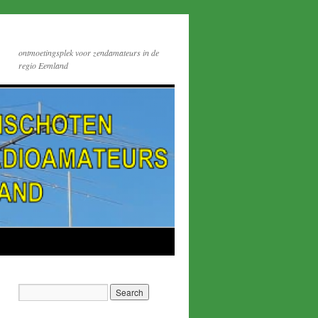
ontmoetingsplek voor zendamateurs in de
regio Eemland