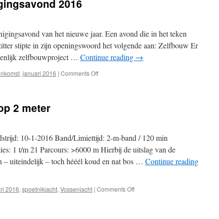
igingsavond 2016
enigingsavond van het nieuwe jaar. Een avond die in het teken
tter stipte in zijn openingswoord het volgende aan: Zelfbouw Er
amenlijk zelfbouwproject …
Continue reading
→
on
enkomst
,
januari 2016
|
Comments Off
Terublik
eerste
verenigingsavond
 op 2 meter
2016
strijd: 10-1-2016 Band/Limiettijd: 2-m-band / 120 min
es: 1 t/m 21 Parcours: >6000 m Hierbij de uitslag van de
 – uiteindelijk – toch hééél koud en nat bos …
Continue reading
on
ri 2016
,
spoetnikjacht
,
Vossenjacht
|
Comments Off
Uitslag
spoetnikjacht
op