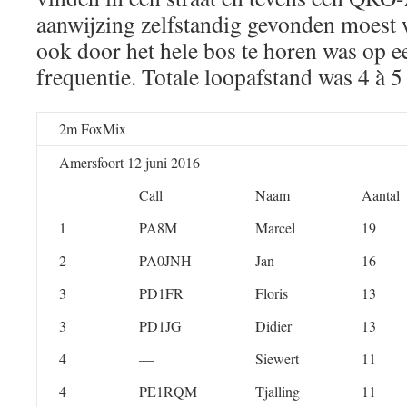
aanwijzing zelfstandig gevonden moest
ook door het hele bos te horen was op e
frequentie. Totale loopafstand was 4 à 5
2m FoxMix
Amersfoort 12 juni 2016
Call
Naam
Aantal
1
PA8M
Marcel
19
2
PA0JNH
Jan
16
3
PD1FR
Floris
13
3
PD1JG
Didier
13
4
—
Siewert
11
4
PE1RQM
Tjalling
11