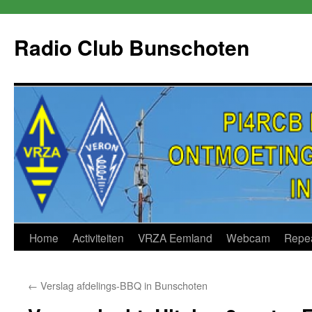
Skip
to
Radio Club Bunschoten
content
Home
Activiteiten
VRZA Eemland
Webcam
Repe
←
Verslag afdelings-BBQ in Bunschoten