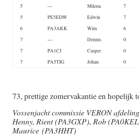
5
—
Milena
7
5
PE5EDW
Edwin
7
6
PA3AKK
Wim
6
7
—
Dennis
0
7
PA1CJ
Casper
0
7
PA5TIG
Johan
0
73, prettige zomervakantie en hopelijk 
Vossenjacht commissie VERON afdeling
Henny, Rient (PA3GXP), Rob (PA0KEL
Maurice (PA3HHT)