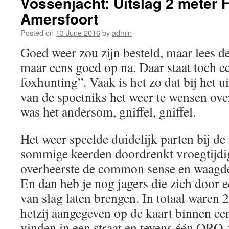
Vossenjacht: Uitslag 2 meter 
Amersfoort
Posted on
13 June 2016
by
admin
Goed weer zou zijn besteld, maar lees d
maar eens goed op na. Daar staat toch ec
foxhunting”. Vaak is het zo dat bij het u
van de spoetniks het weer te wensen over
was het andersom, gniffel, gniffel.
Het weer speelde duidelijk parten bij de
sommige keerden doordrenkt vroegtijdig
overheerste de common sense en waagden
En dan heb je nog jagers die zich door 
van slag laten brengen. In totaal waren 
hetzij aangegeven op de kaart binnen een 
vinden in een straat en tevens één QRO