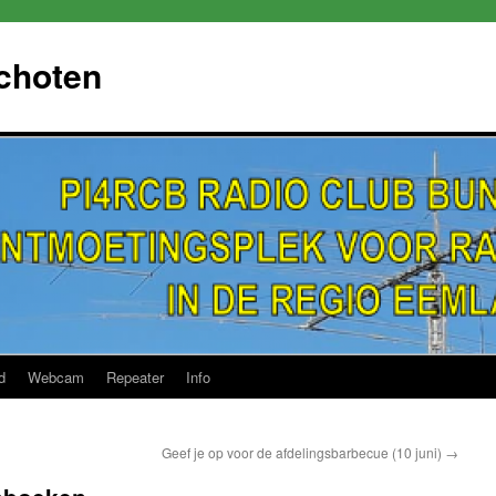
choten
d
Webcam
Repeater
Info
Geef je op voor de afdelingsbarbecue (10 juni)
→