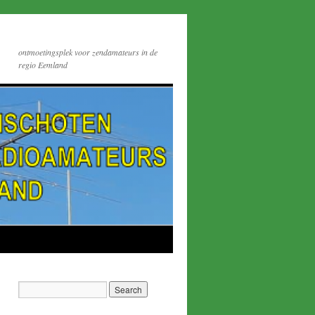
ontmoetingsplek voor zendamateurs in de
regio Eemland