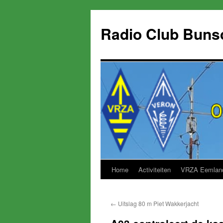
Skip
to
Radio Club Buns
content
Home
Activiteiten
VRZA Eemlan
←
Uitslag 80 m Piet Wakkerjacht