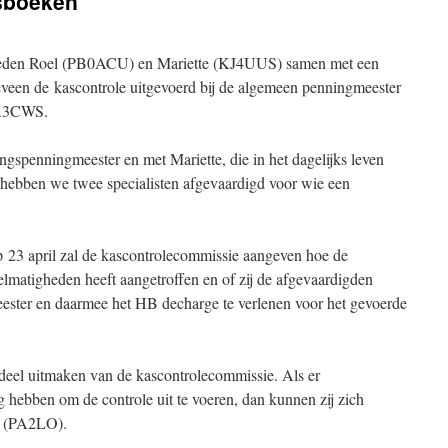
asboeken
sleden Roel (PB0ACU) en Mariette (KJ4UUS) samen met een
veen de kascontrole uitgevoerd bij de algemeen penningmeester
PA3CWS.
ngspenningmeester en met Mariette, die in het dagelijks leven
, hebben we twee specialisten afgevaardigd voor wie een
 23 april zal de kascontrolecommissie aangeven hoe de
gelmatigheden heeft aangetroffen en of zij de afgevaardigden
ster en daarmee het HB decharge te verlenen voor het gevoerde
 deel uitmaken van de kascontrolecommissie. Als er
ng hebben om de controle uit te voeren, dan kunnen zij zich
is (PA2LO).