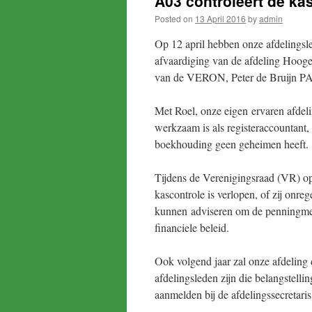
A03 controleert de k
Posted on
13 April 2016
by
admin
Op 12 april hebben onze afdeling
afvaardiging van de afdeling Hooge
van de VERON, Peter de Bruijn 
Met Roel, onze eigen ervaren afdeli
werkzaam is als registeraccountant
boekhouding geen geheimen heeft.
Tijdens de Verenigingsraad (VR) op
kascontrole is verlopen, of zij onre
kunnen adviseren om de penningmee
financiele beleid.
Ook volgend jaar zal onze afdeling
afdelingsleden zijn die belangstelli
aanmelden bij de afdelingssecretar