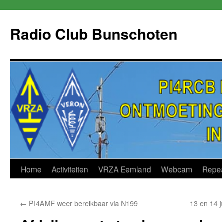
Skip
to
Radio Club Bunschoten
content
Home
Activiteiten
VRZA Eemland
Webcam
Repe
←
PI4AMF weer bereikbaar via N199
13 en 14 