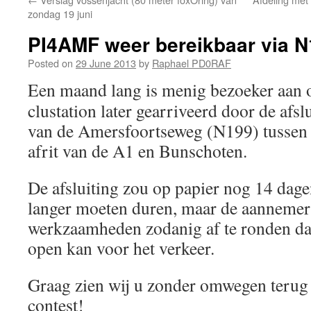
zondag 19 juni
PI4AMF weer bereikbaar via 
Posted on
29 June 2013
by
Raphael PD0RAF
Een maand lang is menig bezoeker aan 
clustation later gearriveerd door de afsl
van de Amersfoortseweg (N199) tussen
afrit van de A1 en Bunschoten.
De afsluiting zou op papier nog 14 dag
langer moeten duren, maar de aannemer i
werkzaamheden zodanig af te ronden da
open kan voor het verkeer.
Graag zien wij u zonder omwegen teru
contest!