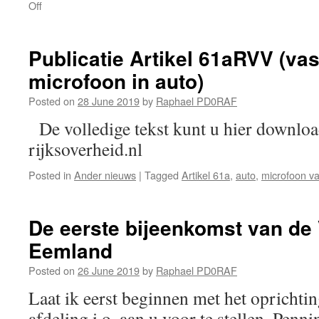
on
Off
Vinger
aan
de
Publicatie Artikel 61aRVV (va
pols
microfoon in auto)
Posted on
28 June 2019
by
Raphael PD0RAF
De volledige tekst kunt u hier downlo
rijksoverheid.nl
Posted in
Ander nieuws
|
Tagged
Artikel 61a
,
auto
,
microfoon v
De eerste bijeenkomst van de
Eemland
Posted on
26 June 2019
by
Raphael PD0RAF
Laat ik eerst beginnen met het oprichti
afdeling i.o. aan u voor te stellen. Penn