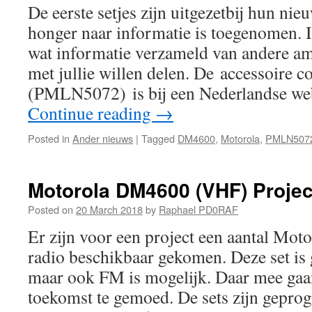
De eerste setjes zijn uitgezetbij hun nie
honger naar informatie is toegenomen. I
wat informatie verzameld van andere am
met jullie willen delen. De accessoire c
(PMLN5072) is bij een Nederlandse 
Continue reading
→
Posted in
Ander nieuws
|
Tagged
DM4600
,
Motorola
,
PMLN507
Motorola DM4600 (VHF) Projec
Posted on
20 March 2018
by
Raphael PD0RAF
Er zijn voor een project een aantal M
radio beschikbaar gekomen. Deze set 
maar ook FM is mogelijk. Daar mee gaa
toekomst te gemoed. De sets zijn gepr