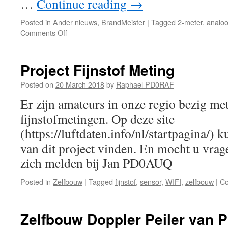
…
Continue reading
→
Posted in
Ander nieuws
,
BrandMeister
|
Tagged
2-meter
,
analo
on
Comments Off
Motorola
DM4600
(VHF)
Project Fijnstof Meting
Project
Posted on
20 March 2018
by
Raphael PD0RAF
Er zijn amateurs in onze regio bezig met
fijnstofmetingen. Op deze site
(https://luftdaten.info/nl/startpagina/) 
van dit project vinden. En mocht u vra
zich melden bij Jan PD0AUQ
Posted in
Zelfbouw
|
Tagged
fijnstof
,
sensor
,
WIFI
,
zelfbouw
|
Co
Zelfbouw Doppler Peiler van 