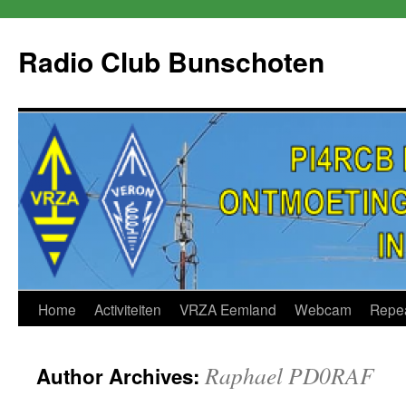
Skip
to
Radio Club Bunschoten
content
Home
Activiteiten
VRZA Eemland
Webcam
Repe
Raphael PD0RAF
Author Archives: