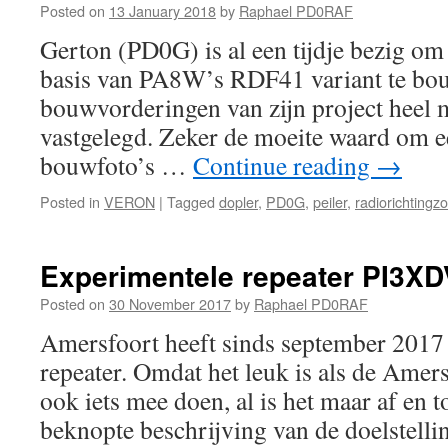
Posted on
13 January 2018
by
Raphael PD0RAF
Gerton (PD0G) is al een tijdje bezig om
basis van PA8W’s RDF41 variant te bou
bouwvorderingen van zijn project heel 
vastgelegd. Zeker de moeite waard om e
bouwfoto’s …
Continue reading
→
Posted in
VERON
|
Tagged
dopler
,
PD0G
,
peiler
,
radiorichtingz
Experimentele repeater PI3XD
Posted on
30 November 2017
by
Raphael PD0RAF
Amersfoort heeft sinds september 2017
repeater. Omdat het leuk is als de Amer
ook iets mee doen, al is het maar af en t
beknopte beschrijving van de doelstellin