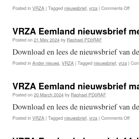
on
Posted in
VRZA
|
Tagged
nieuwsbrief
,
vrza
|
Comments Off
VRZ
Eem
nieu
VRZA Eemland nieuwsbrief me
juni
202
Posted on
21 May 2024
by
Raphael PD0RAF
Download en lees de nieuwsbrief van 
Posted in
Ander nieuws
,
VRZA
|
Tagged
nieuwsbrief
,
vrza
|
Com
VRZA Eemland nieuwsbrief ma
Posted on
20 March 2024
by
Raphael PD0RAF
Download en lees de nieuwsbrief van 
on
Posted in
VRZA
|
Tagged
nieuwsbrief
,
vrza
|
Comments Off
VRZ
Eem
nieu