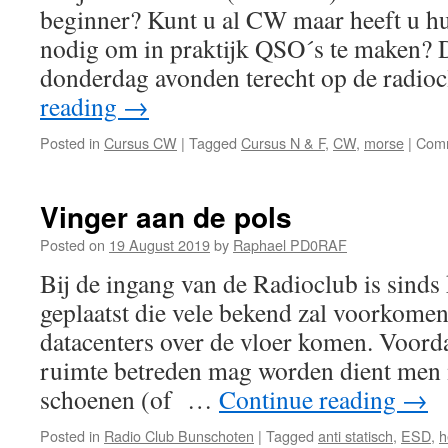
beginner? Kunt u al CW maar heeft u hu
nodig om in praktijk QSO´s te maken? 
donderdag avonden terecht op de radio
reading
→
Posted in
Cursus CW
|
Tagged
Cursus N & F
,
CW
,
morse
|
Comm
Vinger aan de pols
Posted on
19 August 2019
by
Raphael PD0RAF
Bij de ingang van de Radioclub is sinds 
geplaatst die vele bekend zal voorkomen 
datacenters over de vloer komen. Voorda
ruimte betreden mag worden dient men 
schoenen (of …
Continue reading
→
Posted in
Radio Club Bunschoten
|
Tagged
anti statisch
,
ESD
,
h