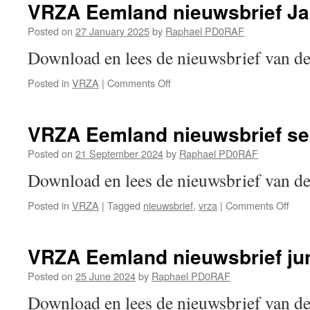
VRZA Eemland nieuwsbrief Ja
Posted on
27 January 2025
by
Raphael PD0RAF
Download en lees de nieuwsbrief van 
on
Posted in
VRZA
|
Comments Off
VRZA
Eemland
nieuwsbrief
VRZA Eemland nieuwsbrief s
Januari
2025
Posted on
21 September 2024
by
Raphael PD0RAF
Download en lees de nieuwsbrief van 
on
Posted in
VRZA
|
Tagged
nieuwsbrief
,
vrza
|
Comments Off
VRZ
Eem
nieu
VRZA Eemland nieuwsbrief ju
sept
202
Posted on
25 June 2024
by
Raphael PD0RAF
Download en lees de nieuwsbrief van 