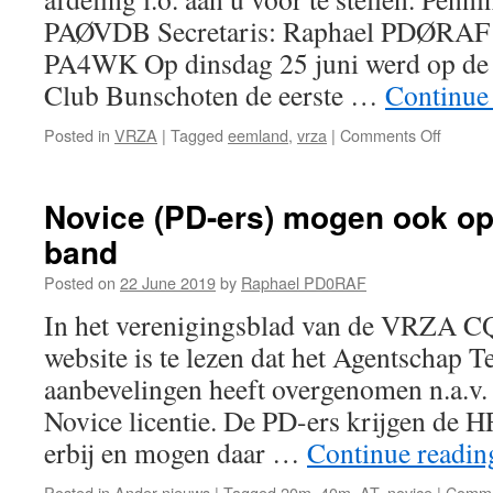
PAØVDB Secretaris: Raphael PDØRAF 
PA4WK Op dinsdag 25 juni werd op de l
Club Bunschoten de eerste …
Continue
on
Posted in
VRZA
|
Tagged
eemland
,
vrza
|
Comments Off
De
eerste
bijeen
Novice (PD-ers) mogen ook op
van
band
de
VRZA
Posted on
22 June 2019
by
Raphael PD0RAF
afdelin
Eemla
In het verenigingsblad van de VRZA C
website is te lezen dat het Agentschap T
aanbevelingen heeft overgenomen n.a.v. 
Novice licentie. De PD-ers krijgen de
erbij en mogen daar …
Continue readi
Posted in
Ander nieuws
|
Tagged
20m
,
40m
,
AT
,
novice
|
Comme