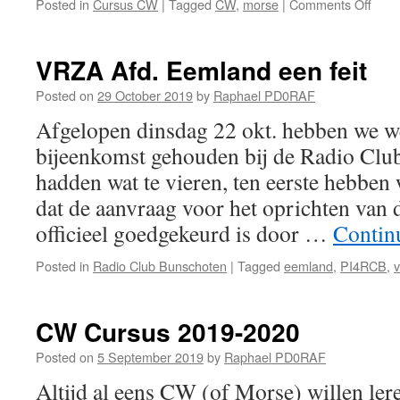
on
Posted in
Cursus CW
|
Tagged
CW
,
morse
|
Comments Off
CW
Curs
20/2
VRZA Afd. Eemland een feit
Posted on
29 October 2019
by
Raphael PD0RAF
Afgelopen dinsdag 22 okt. hebben we 
bijeenkomst gehouden bij de Radio Cl
hadden wat te vieren, ten eerste hebben
dat de aanvraag voor het oprichten van
officieel goedgekeurd is door …
Contin
Posted in
Radio Club Bunschoten
|
Tagged
eemland
,
PI4RCB
,
v
CW Cursus 2019-2020
Posted on
5 September 2019
by
Raphael PD0RAF
Altijd al eens CW (of Morse) willen lere