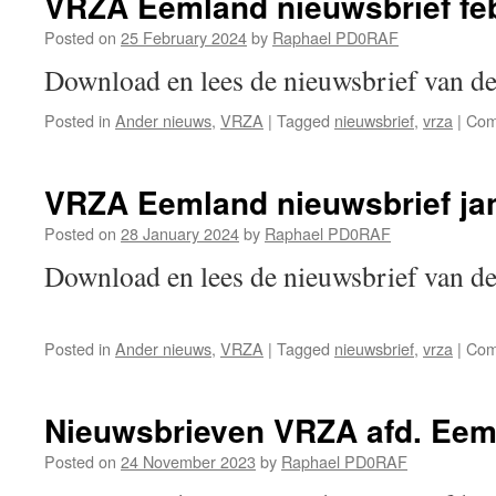
VRZA Eemland nieuwsbrief feb
maar
202
Posted on
25 February 2024
by
Raphael PD0RAF
Download en lees de nieuwsbrief van 
Posted in
Ander nieuws
,
VRZA
|
Tagged
nieuwsbrief
,
vrza
|
Com
VRZA Eemland nieuwsbrief ja
Posted on
28 January 2024
by
Raphael PD0RAF
Download en lees de nieuwsbrief van 
Posted in
Ander nieuws
,
VRZA
|
Tagged
nieuwsbrief
,
vrza
|
Com
Nieuwsbrieven VRZA afd. Eem
Posted on
24 November 2023
by
Raphael PD0RAF