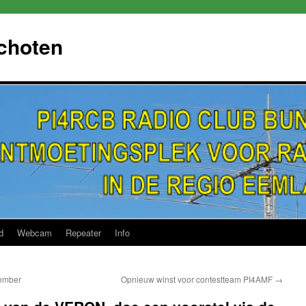
choten
d
Webcam
Repeater
Info
vember
Opnieuw winst voor contestteam PI4AMF
→