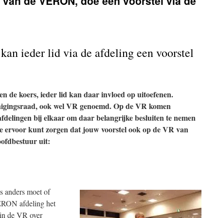
 van de VERON, doe een voorstel via de
an ieder lid via de afdeling een voorstel
en de koers, ieder lid kan daar invloed op uitoefenen.
renigingsraad, ook wel VR genoemd. Op de VR komen
elingen bij elkaar om daar belangrijke besluiten te nemen
 je ervoor kunt zorgen dat jouw voorstel ook op de VR van
oofdbestuur uit:
ts anders moet of
ERON afdeling het
 in de VR over