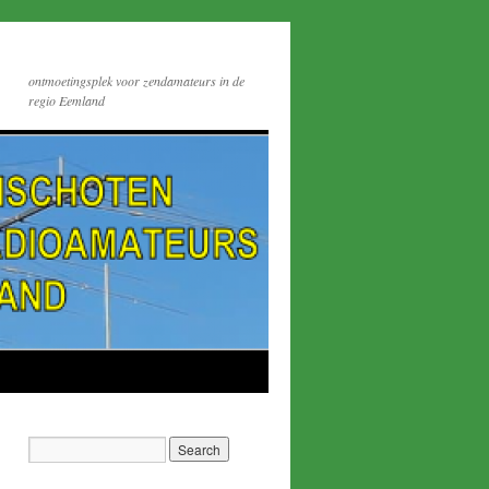
ontmoetingsplek voor zendamateurs in de
regio Eemland