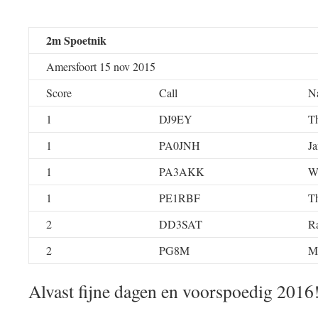
2m Spoetnik
Amersfoort 15 nov 2015
Score
Call
N
1
DJ9EY
T
1
PA0JNH
Ja
1
PA3AKK
W
1
PE1RBF
T
2
DD3SAT
Ra
2
PG8M
M
Alvast fijne dagen en voorspoedig 2016