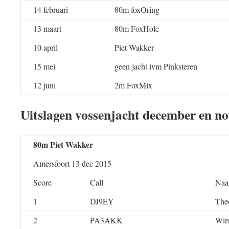
14 februari
80m foxOring
13 maart
80m FoxHole
10 april
Piet Wakker
15 mei
geen jacht ivm Pinksteren
12 juni
2m FoxMix
Uitslagen vossenjacht december en n
80m Piet Wakker
Amersfoort 13 dec 2015
Score
Call
Na
1
DJ9EY
The
2
PA3AKK
Wi