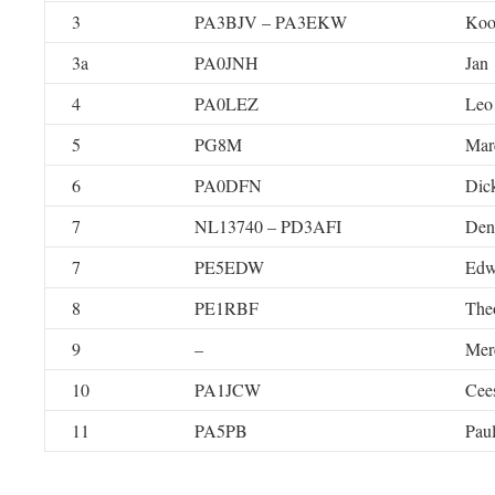
3
PA3BJV – PA3EKW
Koo
3a
PA0JNH
Jan
4
PA0LEZ
Leo
5
PG8M
Mar
6
PA0DFN
Dic
7
NL13740 – PD3AFI
Den
7
PE5EDW
Edw
8
PE1RBF
The
9
–
Mer
10
PA1JCW
Cee
11
PA5PB
Paul