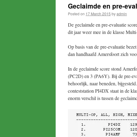
Geclaimde en pre-eva
Posted on
17 March 2015
by
admin
De geclaimde en pre-evaluatie sco
dit jaar weer mee in de klasse Mul
Op basis van de pre-evaluatie beze
dan handhaafd Amersfoort zich voor 
In de geclaimde score stond Amerfo
(PC2D) en 3 (PA6Y). Bij de pre-eval
behoorlijk, naar beneden, bijgeste
conteststation PI4DX staat in de kla
enorm verschil is tussen de geclaimd