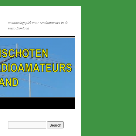
ontmoetingsplek voor zendamateurs in de
regio Eemland