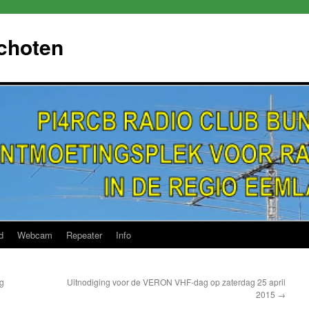
choten
d
Webcam
Repeater
Info
ng
Uitnodiging voor de VERON VHF-dag op zaterdag 25 april
2015
→