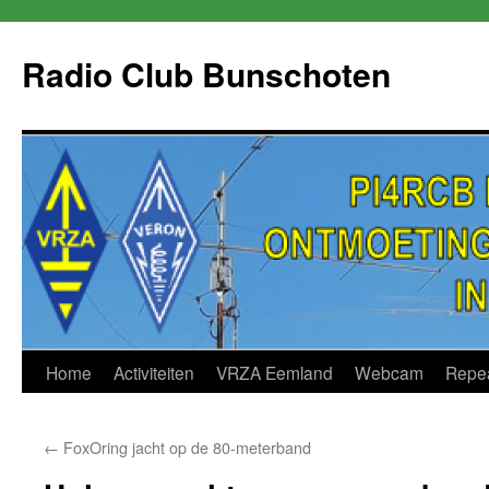
Skip
to
Radio Club Bunschoten
content
Home
Activiteiten
VRZA Eemland
Webcam
Repe
←
FoxOring jacht op de 80-meterband