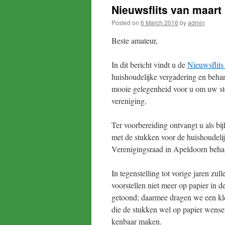
Nieuwsflits van maart i
Posted on
6 March 2016
by
admin
Beste amateur,
In dit bericht vindt u de
Nieuwsflit
huishoudelijke vergadering en beha
mooie gelegenheid voor u om uw ste
vereniging.
Ter voorbereiding ontvangt u als bi
met de stukken voor de huishoudeli
Verenigingsraad in Apeldoorn beha
In tegenstelling tot vorige jaren zu
voorstellen niet meer op papier in 
getoond; daarmee dragen we een klei
die de stukken wel op papier wensen
kenbaar maken.