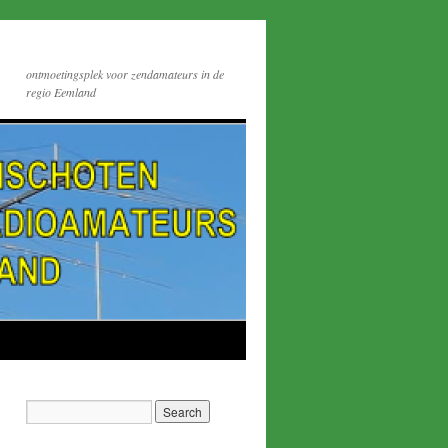
ontmoetingsplek voor zendamateurs in de
regio Eemland