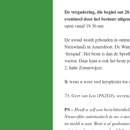
De vergadering, die begint om 20
eventueel door het bestuur uitge
open vanaf 19.30 uur.
De avond wordt gehouden in ontmoe
Nieuwland) in Amersfoort. De Wate
‘fietspad’. Het beste is dan de Spo
voeren. Daar kunt u ook het beste p
2, halte Zonnewijzer.
Ik wens u weer veel leesplezier toe e
73, Gert van Loo (PA2LO), secret
PS –
Heeft u zelf een bericht/artike
Nieuwsflits automatisch in uw e-m
en meldt u aan. Bent u al geabonnee