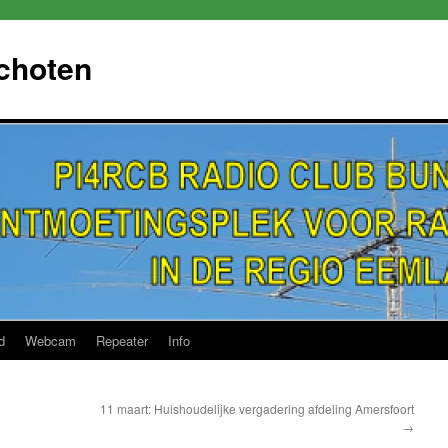
choten
d
Webcam
Repeater
Info
11 maart: Huishoudelijke vergadering afdeling Amersfoort
→