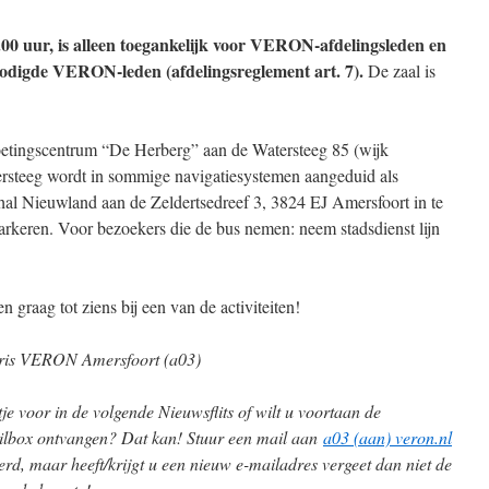
.00 uur, is alleen toegankelijk voor VERON-afdelingsleden en
nodigde VERON-leden (afdelingsreglement art. 7).
De zaal is
tingscentrum “De Herberg” aan de Watersteeg 85 (wijk
rsteeg wordt in sommige navigatiesystemen aangeduid als
rthal Nieuwland aan de Zeldertsedreef 3, 3824 EJ Amersfoort in te
arkeren. Voor bezoekers die de bus nemen: neem stadsdienst lijn
n graag tot ziens bij een van de activiteiten!
aris VERON Amersfoort (a03)
ltje voor in de volgende Nieuwsflits of wilt u voortaan de
ailbox ontvangen? Dat kan! Stuur een mail aan
a03 (aan) veron.nl
rd, maar heeft/krijgt u een nieuw e-mailadres vergeet dan niet de