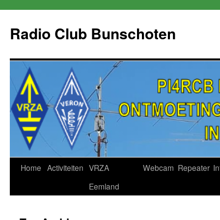
Skip
to
Radio Club Bunschoten
content
Home
Activiteiten
VRZA
Webcam
Repeater
In
Eemland