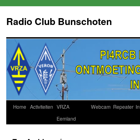
Skip
to
Radio Club Bunschoten
content
Home
Activiteiten
VRZA
Webcam
Repeater
In
Eemland