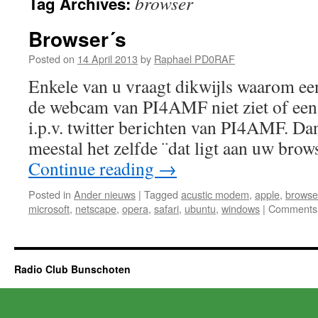
browser
Tag Archives:
Browser´s
Posted on
14 April 2013
by
Raphael PD0RAF
Enkele van u vraagt dikwijls waarom een
de webcam van PI4AMF niet ziet of een 
i.p.v. twitter berichten van PI4AMF. Da
meestal het zelfde ¨dat ligt aan uw br
Continue reading
→
Posted in
Ander nieuws
|
Tagged
acustic modem
,
apple
,
browse
microsoft
,
netscape
,
opera
,
safari
,
ubuntu
,
windows
|
Comments 
Radio Club Bunschoten