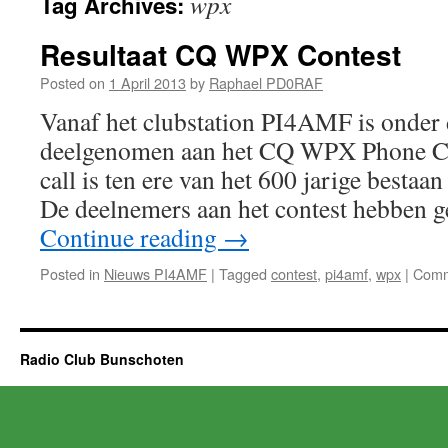
wpx
Tag Archives:
Resultaat CQ WPX Contest
Posted on
1 April 2013
by
Raphael PD0RAF
Vanaf het clubstation PI4AMF is onde
deelgenomen aan het CQ WPX Phone Con
call is ten ere van het 600 jarige bestaan
De deelnemers aan het contest hebben 
Continue reading
→
Posted in
Nieuws PI4AMF
|
Tagged
contest
,
pi4amf
,
wpx
|
Comm
Radio Club Bunschoten