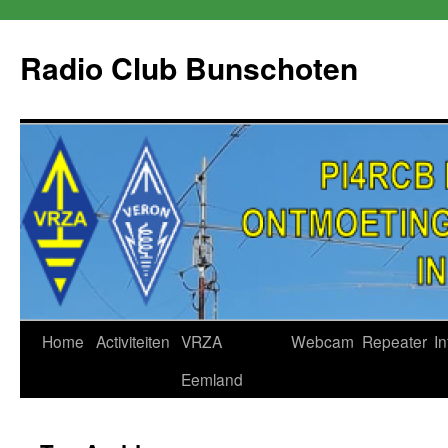
Skip
to
Radio Club Bunschoten
content
Home
Activiteiten
VRZA
Webcam
Repeater
In
Eemland