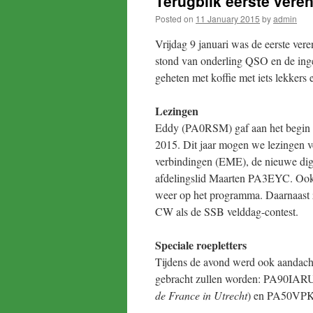
Terugblik eerste vere
Posted on
11 January 2015
by
admin
Vrijdag 9 januari was de eerste ver
stond van onderling QSO en de ing
geheten met koffie met iets lekkers e
Lezingen
Eddy (PA0RSM) gaf aan het begin v
2015. Dit jaar mogen we lezingen
verbindingen (EME), de nieuwe dig
afdelingslid Maarten PA3EYC. Ook d
weer op het programma. Daarnaast 
CW als de SSB velddag-contest.
Speciale roepletters
Tijdens de avond werd ook aandacht 
gebracht zullen worden: PA90IARU
de France in Utrecht
) en PA50VPK