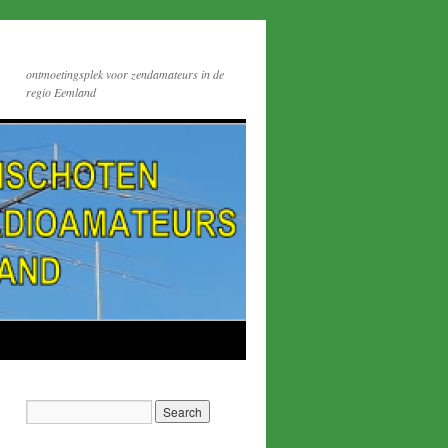
ontmoetingsplek voor zendamateurs in de
regio Eemland