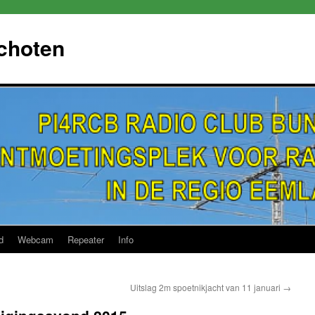
choten
d
Webcam
Repeater
Info
Uitslag 2m spoetnikjacht van 11 januari
→