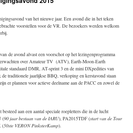
nigingsavond 2015
enigingsavond van het nieuwe jaar. Een avond die in het teken
ebrachte voorstellen voor de VR. De bezoekers werden welkom
rbij.
an de avond alvast een voorschot op het lezingenprogramma
 verwachten over Amateur TV (ATV), Earth-Moon-Earth
itale standaard DMR, AT-sprint 3 en de mini DXpedities van
e traditionele jaarlijkse BBQ, verkoping en kerstavond staan
zijn er plannen voor actieve deelname aan de PACC en zowel de
besteed aan een aantal speciale roepletters die in de lucht
 (
90 jaar bestaan van de IARU
), PA2015TDF (
start van de Tour
 (
50ste VERON PinksterKamp
).