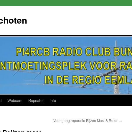
choten
d
Webcam
Repeater
Info
Voortgang reparatie Bijzen Mast & Rotor
→