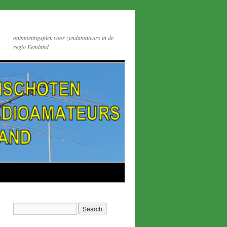
ontmoetingsplek voor zendamateurs in de
regio Eemland