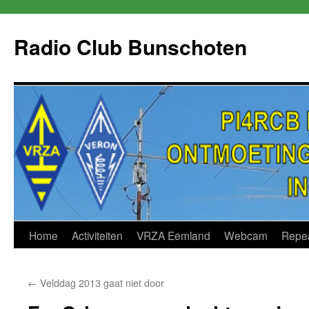
Skip
to
Radio Club Bunschoten
content
Home
Activiteiten
VRZA Eemland
Webcam
Repe
←
Velddag 2013 gaat niet door