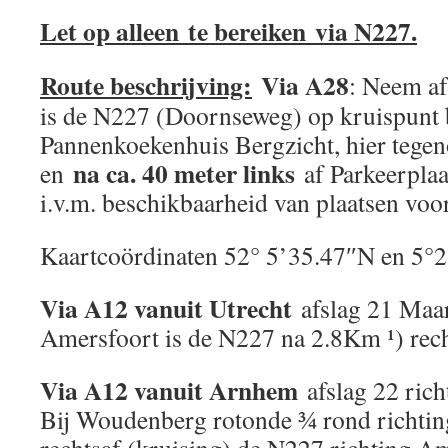
Let op alleen te bereiken via N227.
Route beschrijving:
Via A28
: Neem af
is de N227 (Doornseweg) op kruispunt b
Pannenkoekenhuis Bergzicht, hier tegen
na ca. 40 meter links
en
af Parkeerplaat
i.v.m. beschikbaarheid van plaatsen voor
Kaartcoördinaten 52° 5’35.47″N en 5°
Via A12 vanuit Utrecht
afslag 21 Maar
Amersfoort is de N227 na 2.8Km ¹) rech
Via A12 vanuit Arnhem
afslag 22 ric
Bij Woudenberg rotonde ¾ rond richtin