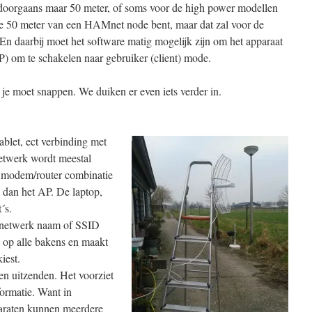
doorgaans maar 50 meter, of soms voor de high power modellen
je 50 meter van een HAMnet node bent, maar dat zal voor de
 En daarbij moet het software matig mogelijk zijn om het apparaat
) om te schakelen naar gebruiker (client) mode.
 je moet snappen. We duiken er even iets verder in.
ablet, ect verbinding met
netwerk wordt meestal
n modem/router combinatie
is dan het AP. De laptop,
t´s.
 netwerk naam of SSID
 op alle bakens en maakt
kiest.
n uitzenden. Het voorziet
formatie. Want in
paraten kunnen meerdere