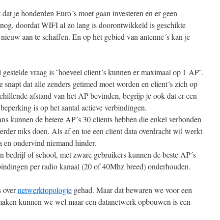
 dat je honderden Euro´s moet gaan investeren en er geen
nog, doordat WIFI al zo lang is doorontwikkeld is geschikte
s nieuw aan te schaffen. En op het gebied van antenne´s kan je
 gestelde vraag is ¨hoeveel client´s kunnen er maximaal op 1 AP¨.
e snapt dat alle zenders getimed moet worden en client´s zich op
chillende afstand van het AP bevinden, begrijp je ook dat er een
 beperking is op het aantal actieve verbindingen.
ns kunnen de betere AP´s 30 clients hebben die enkel verbonden
verder niks doen. Als af en toe een client data overdracht wil werkt
ma en ondervind niemand hinder.
en bedrijf of school, met zware gebruikers kunnen de beste AP´s
rbindingen per radio kanaal (20 of 40Mhz breed) onderhouden.
s over
netwerktopologie
gehad. Maar dat bewaren we voor een
 maken kunnen we wel maar een datanetwerk opbouwen is een