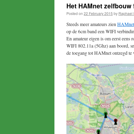
Het HAMnet zelfbouw f
Posted on
22 February 2015
by
Raphael
Steeds meer amateurs zien
HAMne
op de 6cm band een WIFI verbinding
En amateur eigen is om eerst eens ro
WIFI 802.11a (5Ghz) aan boord, snel
de toegang tot HAMnet ontzegd te