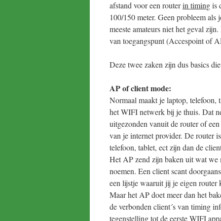
afstand voor een router
in timing
is 
100/150 meter. Geen probleem als 
meeste amateurs niet het geval zijn.
van toegangspunt (Accespoint of AP
Deze twee zaken zijn dus basics die
AP of client mode:
Normaal maakt je laptop, telefoon, t
het WIFI netwerk bij je thuis. Dat 
uitgezonden vanuit de router of ee
van je internet provider. De router 
telefoon, tablet, ect zijn dan de clien
Het AP zend zijn baken uit wat we
noemen. Een client scant doorgaans
een lijstje waaruit jij je eigen router 
Maar het AP doet meer dan het bake
de verbonden client´s van timing in
tegenstelling tot de eerste WIFI ap