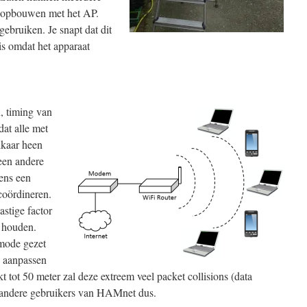
ng opbouwen met het AP.
gebruiken. Je snapt dat dit
is omdat het apparaat
n, timing van
dat alle met
lkaar heen
een andere
kens een
coördineren.
astige factor
t houden.
-mode gezet
n aanpassen
 tot 50 meter zal deze extreem veel packet collisions (data
j andere gebruikers van HAMnet dus.