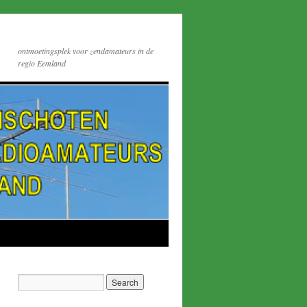
ontmoetingsplek voor zendamateurs in de
regio Eemland