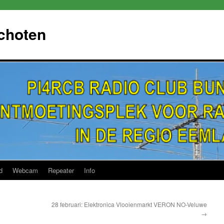
choten
d
Webcam
Repeater
Info
28 februari: Elektronica Vlooienmarkt VERON NO-Veluwe
→