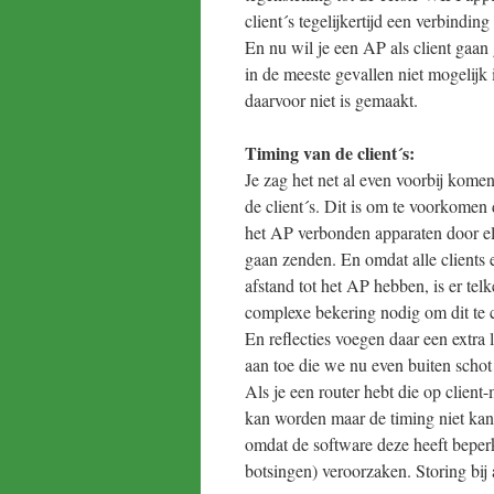
client´s tegelijkertijd een verbindi
En nu wil je een AP als client gaan 
in de meeste gevallen niet mogelijk 
daarvoor niet is gemaakt.
Timing van de client´s:
Je zag het net al even voorbij kome
de client´s. Dit is om te voorkomen 
het AP verbonden apparaten door e
gaan zenden. En omdat alle clients 
afstand tot het AP hebben, is er tel
complexe bekering nodig om dit te 
En reflecties voegen daar een extra l
aan toe die we nu even buiten scho
Als je een router hebt die op client
kan worden maar de timing niet ka
omdat de software deze heeft beperkt
botsingen) veroorzaken. Storing bi