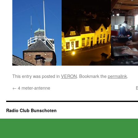
This entry was posted in
VERON
. Bookmark the
permalink
.
←
4 meter-antenne
Radio Club Bunschoten