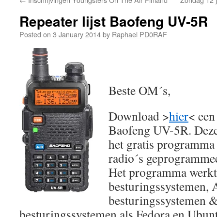
Repeater lijst Baofeng UV-5R
Posted on
3 January 2014
by
Raphael PD0RAF
Beste OM´s,
Download >
hier
< een 
Baofeng UV-5R. Deze 
het gratis programma
radio´s geprogramme
Het programma werkt
besturingssystemen, 
besturingssystemen 
besturingssystemen als Fedora en Ubun