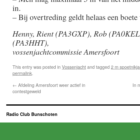
in.
– Bij overtreding geldt helaas een boet
Henny, Rient (PA3GXP), Rob (PA0KEL
(PA3HHT),
vossenjachtcommissie Amersfoort
This entry was posted in
Vossenjacht
and tagged
2 m spoetnikja
permalink
.
←
Afdeling Amersfoort weer actief in
In 
contestgeweld
Radio Club Bunschoten