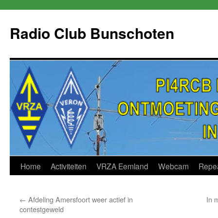
Skip
to
Radio Club Bunschoten
content
Home
Activiteiten
VRZA Eemland
Webcam
Repe
←
Afdeling Amersfoort weer actief in
In 
contestgeweld