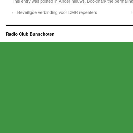
This entry was posted in
Ander nieuws
. Bookmark the
permalink
←
Beveiligde verbinding voor DMR repeaters
T
Radio Club Bunschoten