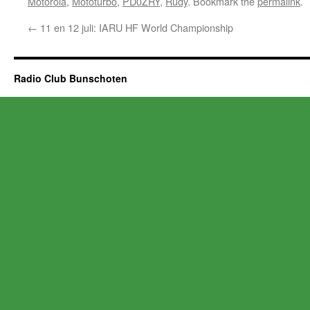
Motorola
,
Mototurbo
,
PD0ZRY
,
Rudy
. Bookmark the
permalink
.
←
11 en 12 juli: IARU HF World Championship
Radio Club Bunschoten