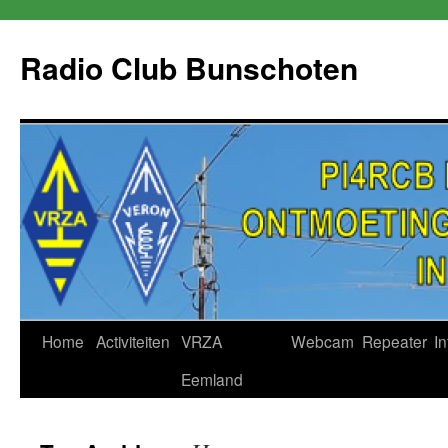
Skip
to
Radio Club Bunschoten
content
Home
Activiteiten
VRZA
Webcam
Repeater
In
Eemland