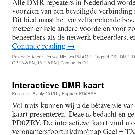
Alle DMR repeaters in Nederland worde
voorzien van een beveiligde verbinding 
Dit bied naast het vanzelfsprekende bev
meteen enkele andere voordelen voor zo
beheerders als de netwerk beheerders, e
Continue reading
→
Posted in
Ander nieuws
,
Nieuws PI4AMF
|
Tagged
CSI
,
DMR
,
D
on
OPEN-VPN
,
TYT
,
VPN
|
Comments Off
Beveiligde
verbinding
voor
Interactieve DMR kaart
DMR
repeaters
Posted on
8 July 2015
by
Raphael PD0RAF
Vol trots kunnen wij u de bètaversie va
kaart presenteren. Deze is bedacht en 
PD0ZRY. De interactieve kaart vind u 
veronamersfoort.nl/dmr/map Geel = TX 