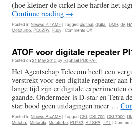
(hoe kleiner de cirkel hoe harder het s
Continue reading
→
Posted in
Nieuws PI4AMF
|
Tagged
digitaal
,
digital
,
DMR
,
dv
,
H
on
Mototurbo
,
PD0ZRY
,
Rudy
|
Comments Off
Interactieve
DMR
kaart
ATOF voor digitale repeater P
Posted on
21 May 2015
by
Raphael PD0RAF
Het Agentschap Telecom heeft een ver
verstrekt voor een digitale repeater aa
lange tijd zijn er digitale experimenten 
gaande. Ondermeer is D-star en Tetra d
star bood geen uitdagingen meer …
Con
Posted in
Nieuws PI4AMF
|
Tagged
CSI
,
CSI 700
,
CSI 7000
,
D
Motobro
,
Motorola
,
Mototurbo
,
PD782
,
PI1SPA
,
TYT
|
Comment