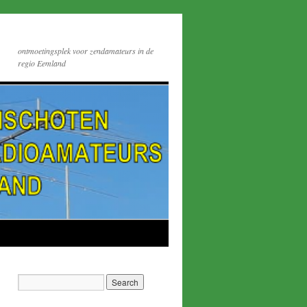
ontmoetingsplek voor zendamateurs in de
regio Eemland