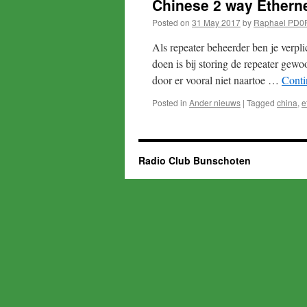
Chinese 2 way Ethern
Posted on
31 May 2017
by
Raphael PD0
Als repeater beheerder ben je verpl
doen is bij storing de repeater gewoo
door er vooral niet naartoe …
Conti
Posted in
Ander nieuws
|
Tagged
china
,
e
Radio Club Bunschoten