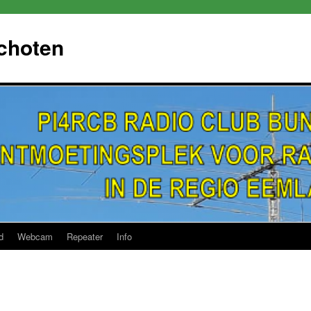
choten
d
Webcam
Repeater
Info