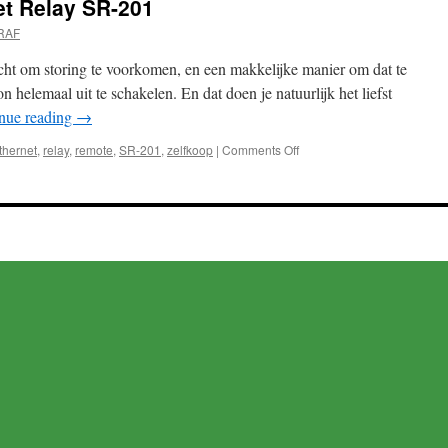
et Relay SR-201
RAF
icht om storing te voorkomen, en een makkelijke manier om dat te
n helemaal uit te schakelen. En dat doen je natuurlijk het liefst
nue reading
→
on
thernet
,
relay
,
remote
,
SR-201
,
zelfkoop
|
Comments Off
Chinese
2
way
Ethernet
Relay
SR-
201