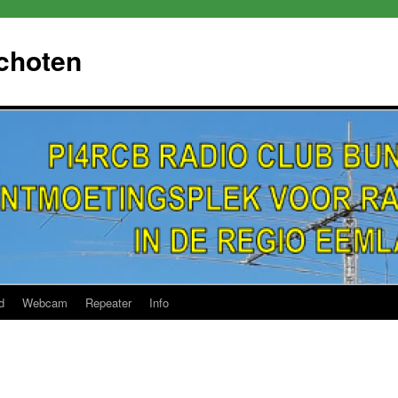
choten
d
Webcam
Repeater
Info