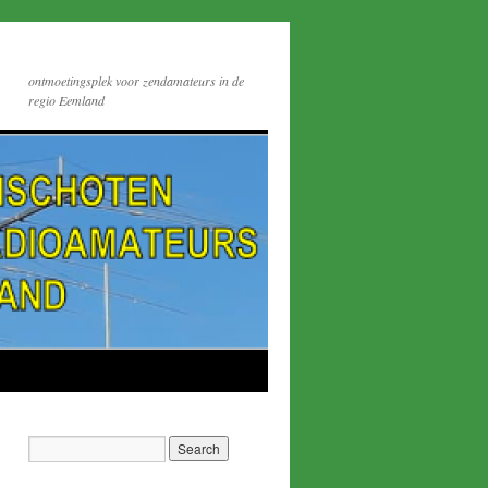
ontmoetingsplek voor zendamateurs in de
regio Eemland