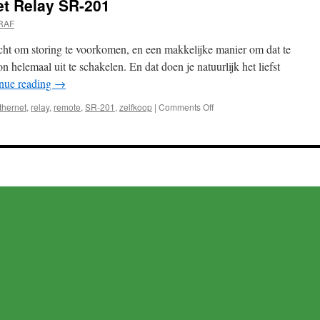
et Relay SR-201
RAF
icht om storing te voorkomen, en een makkelijke manier om dat te
n helemaal uit te schakelen. En dat doen je natuurlijk het liefst
nue reading
→
on
thernet
,
relay
,
remote
,
SR-201
,
zelfkoop
|
Comments Off
Chinese
2
way
Ethernet
Relay
SR-
201