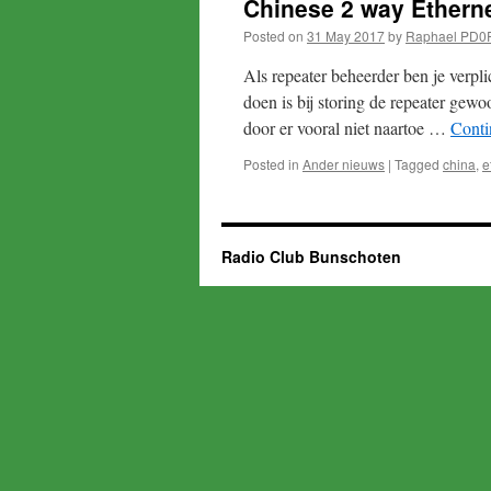
Chinese 2 way Ethern
Posted on
31 May 2017
by
Raphael PD0
Als repeater beheerder ben je verpl
doen is bij storing de repeater gewoo
door er vooral niet naartoe …
Conti
Posted in
Ander nieuws
|
Tagged
china
,
e
Radio Club Bunschoten