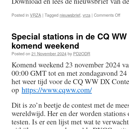
Download en lees de nieuwsbrief van
on
Posted in
VRZA
|
Tagged
nieuwsbrief
,
vrza
|
Comments Off
VRZ
Eem
nieu
Special stations in de CQ WW
Dec
komend weekend
202
Posted on
21 November 2024
by
PD2ODR
Komend weekend 23 november 2024 va
00:00 GMT tot en met zondagavond 24 
het weer tijd voor de CQ WW DX Conte
op
https://www.cqww.com/
Dit is zo’n beetje de contest met de me
wereldwijd. Her en der worden stations
testen. Is er een lijst met wat te verwa