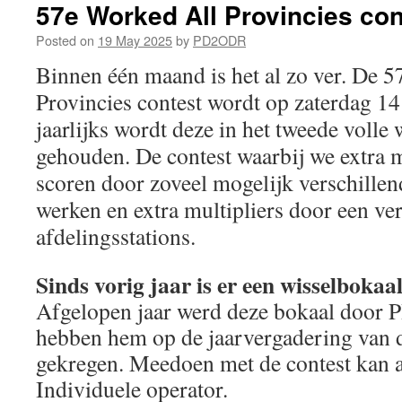
nieu
57e Worked All Provincies con
mei
202
Posted on
19 May 2025
by
PD2ODR
Binnen één maand is het al zo ver. De 5
Provincies contest wordt op zaterdag 1
jaarlijks wordt deze in het tweede volle
gehouden. De contest waarbij we extra 
scoren door zoveel mogelijk verschillen
werken en extra multipliers door een 
afdelingsstations.
Sinds vorig jaar is er een wisselbokaal
Afgelopen jaar werd deze bokaal door P
hebben hem op de jaarvergadering van 
gekregen. Meedoen met de contest kan al
Individuele operator.