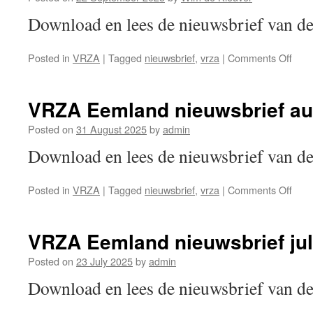
Download en lees de nieuwsbrief van
on
Posted in
VRZA
|
Tagged
nieuwsbrief
,
vrza
|
Comments Off
VRZ
Eem
nieu
VRZA Eemland nieuwsbrief au
sept
202
Posted on
31 August 2025
by
admin
Download en lees de nieuwsbrief van
on
Posted in
VRZA
|
Tagged
nieuwsbrief
,
vrza
|
Comments Off
VRZ
Eem
nieu
VRZA Eemland nieuwsbrief jul
augu
202
Posted on
23 July 2025
by
admin
Download en lees de nieuwsbrief van