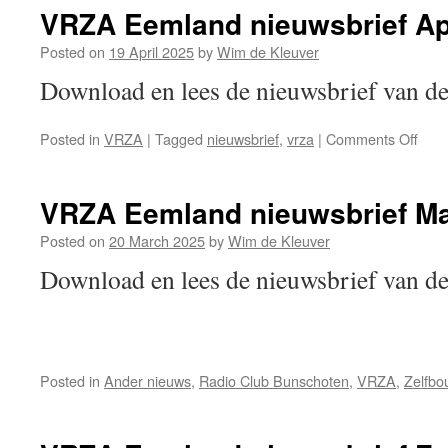
All
VRZA Eemland nieuwsbrief Ap
Provincies
contest
Posted on
19 April 2025
by
Wim de Kleuver
Download en lees de nieuwsbrief van
on
Posted in
VRZA
|
Tagged
nieuwsbrief
,
vrza
|
Comments Off
VRZ
Eem
nieu
VRZA Eemland nieuwsbrief Ma
April
202
Posted on
20 March 2025
by
Wim de Kleuver
Download en lees de nieuwsbrief van
Posted in
Ander nieuws
,
Radio Club Bunschoten
,
VRZA
,
Zelfbo