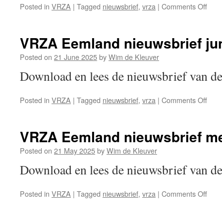
on
Posted in
VRZA
|
Tagged
nieuwsbrief
,
vrza
|
Comments Off
VRZ
Eem
nieu
VRZA Eemland nieuwsbrief ju
juli
202
Posted on
21 June 2025
by
Wim de Kleuver
Download en lees de nieuwsbrief van
on
Posted in
VRZA
|
Tagged
nieuwsbrief
,
vrza
|
Comments Off
VRZ
Eem
nieu
VRZA Eemland nieuwsbrief me
juni
202
Posted on
21 May 2025
by
Wim de Kleuver
Download en lees de nieuwsbrief van
on
Posted in
VRZA
|
Tagged
nieuwsbrief
,
vrza
|
Comments Off
VRZ
Eem