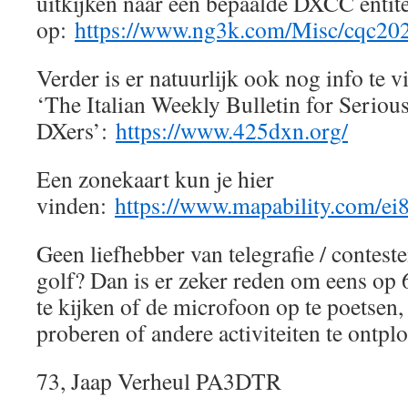
uitkijken naar een bepaalde DXCC entitei
op:
https://www.ng3k.com/Misc/cqc20
Verder is er natuurlijk ook nog info te v
‘The Italian Weekly Bulletin for Seriou
DXers’:
https://www.425dxn.org/
Een zonekaart kun je hier
vinden:
https://www.mapability.com/e
Geen liefhebber van telegrafie / contest
golf? Dan is er zeker reden om eens op 
te kijken of de microfoon op te poetsen,
proberen of andere activiteiten te ontpl
73, Jaap Verheul PA3DTR