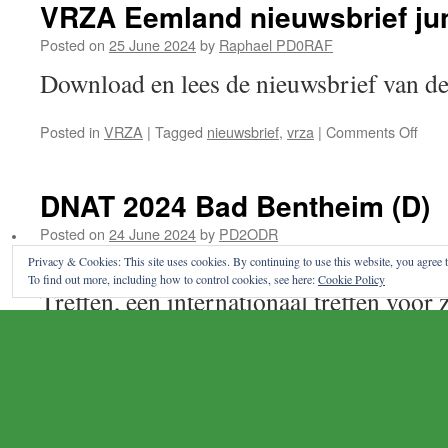
Bladel
VRZA Eemland nieuwsbrief ju
Posted on
25 June 2024
by
Raphael PD0RAF
Download en lees de nieuwsbrief van
on
Posted in
VRZA
|
Tagged
nieuwsbrief
,
vrza
|
Comments Off
VRZ
Eem
nieu
DNAT 2024 Bad Bentheim (D)
juni
202
Posted on
24 June 2024
by
PD2ODR
Privacy & Cookies: This site uses cookies. By continuing to use this website, you agree t
De VRZA is verbonden met het Duits-
To find out more, including how to control cookies, see here:
Cookie Policy
Treffen, een internationaal treffen voor 
luisteramateurs met hun gezin. Elk jaar
Radio Club Bunschoten
dit evenement gehouden in de plaats Ba
net over de grens bij Oldenzaal. Zaterda
voor de radioliefhebber een radiomarkt 
radioliefhebber een grote vrijmarkt. Een