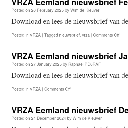
VRZA Eemland nieuwsbrief Fe
Posted on
20 February 2025
by
Wim de Kleuver
Download en lees de nieuwsbrief van
on
Posted in
VRZA
|
Tagged
nieuwsbrief
,
vrza
|
Comments Off
VRZ
Eem
nieu
VRZA Eemland nieuwsbrief Ja
Febr
202
Posted on
27 January 2025
by
Raphael PD0RAF
Download en lees de nieuwsbrief van
on
Posted in
VRZA
|
Comments Off
VRZA
Eemland
nieuwsbrief
VRZA Eemland nieuwsbrief D
Januari
2025
Posted on
24 December 2024
by
Wim de Kleuver