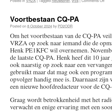
on
Posted in
VRZA
|
Tagged
nieuwsbrief
,
vrza
|
Comments Off
VRZ
Eem
nieu
Voortbestaan CQ-PA
okto
202
Posted on
8 October 2024
by
PD2ODR
Om het voortbestaan van de CQ-PA veilig
VRZA op zoek naar iemand die de opm
Henk PE1KFC wil overnemen. Novemb
de laatste CQ-PA. Henk heef dit 10 jaar 
ook naarstig op zoek naar een vervange
gebruikt maar dat mag ook een program
opvolger handig mee is. Daarnaast zijn 
een nieuwe hoofdredacteur voor de CQ
Graag wordt betrokkenheid met het ra
verwacht en enige ervaring met een soor