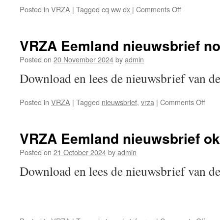
on
Posted in
VRZA
|
Tagged
cq ww dx
|
Comments Off
Special
stations
in
VRZA Eemland nieuwsbrief n
de
CQ
Posted on
20 November 2024
by
admin
WW
Download en lees de nieuwsbrief van
DX
Contest
komend
on
Posted in
VRZA
|
Tagged
nieuwsbrief
,
vrza
|
Comments Off
weekend
VRZ
Eem
nieu
VRZA Eemland nieuwsbrief ok
nov
202
Posted on
21 October 2024
by
admin
Download en lees de nieuwsbrief van