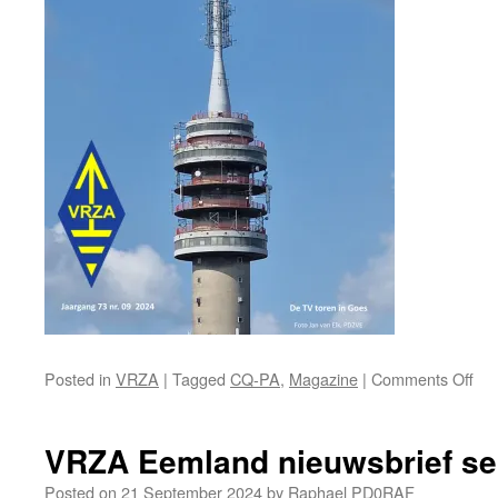
on
Posted in
VRZA
|
Tagged
CQ-PA
,
Magazine
|
Comments Off
Voo
CQ
PA
VRZA Eemland nieuwsbrief s
Posted on
21 September 2024
by
Raphael PD0RAF