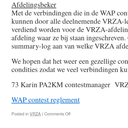
Afdelingsbeker
Met de verbindingen die in de WAP con
kunnen door alle deelnemende VRZA-l
verdiend worden voor de VRZA-afdelin
afdeling waar ze bij staan ingeschreven.
summary-log aan van welke VRZA afdeli
We hopen dat het weer een gezellige co
condities zodat we veel verbindingen k
73 Karin PA2KM contestmanager V
WAP contest reglement
on
Posted in
VRZA
|
Comments Off
57e
Worked