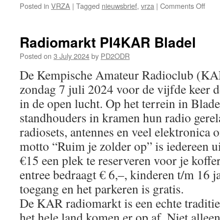
on
Posted in
VRZA
|
Tagged
nieuwsbrief
,
vrza
|
Comments Off
VRZ
Eem
nieu
Radiomarkt PI4KAR Bladel
juli
202
Posted on
3 July 2024
by
PD2ODR
De Kempische Amateur Radioclub (KAR
zondag 7 juli 2024 voor de vijfde keer d
in de open lucht. Op het terrein in Blad
standhouders in kramen hun radio gerela
radiosets, antennes en veel elektronica 
motto “Ruim je zolder op” is iedereen 
€15 een plek te reserveren voor je koff
entree bedraagt € 6,–, kinderen t/m 16 j
toegang en het parkeren is gratis.
De KAR radiomarkt is een echte traditi
het hele land komen er op af. Niet allee