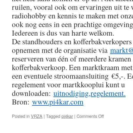
ruilen, vooral ook om ervaringen uit te 
radiohobby en kennis te maken met onze
ook nog eens in een prachtige omgeving
Iedereen is dus van harte welkom.
De standhouders en kofferbakverkopers
opnemen met de organisatie via
markt@
reserveren van één of meerdere kramen 
kofferbakverkoop. Een marktkraam met 
een eventuele stroomaansluiting €5,-. E
regelement voor martkkooplui kunt u
downloaden:
uitnodiging,regelement.
Bron:
www.pi4kar.com
on
Posted in
VRZA
|
Tagged
pi4kar
|
Comments Off
Radiomarkt
PI4KAR